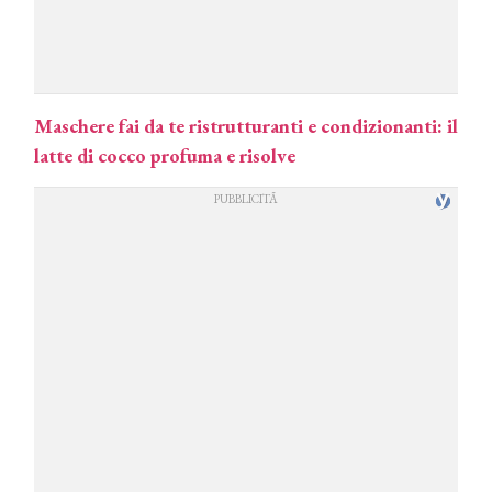
Maschere fai da te ristrutturanti e condizionanti: il
latte di cocco profuma e risolve
COSMOPROF WORLDWIDE BOLOGNA
Cosmprof Worldwide Bologna
presenta THE BEAUTY &
WELLNESS CONGRESS 2022: I
TEMI
DYSON
Dyson presenta la nuova collezione