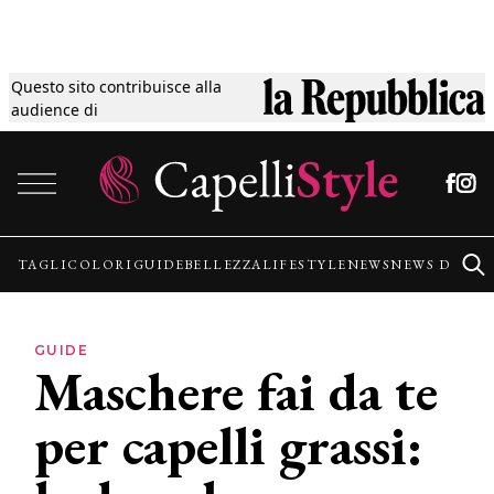
Questo sito contribuisce alla
Tagli
audience di
Vai al contenuto
Colori
Guide
TAGLI
COLORI
GUIDE
BELLEZZA
LIFESTYLE
NEWS
NEWS DALLE
Bellezza
GUIDE
Maschere fai da te
Lifestyle
per capelli grassi:
News