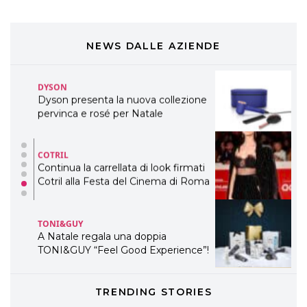
COSMOPROF WORLDWIDE BOLOGNA
Cosmprof Worldwide Bologna
presenta THE BEAUTY &
WELLNESS CONGRESS 2022: I
NEWS DALLE AZIENDE
TEMI
DYSON
Dyson presenta la nuova collezione
pervinca e rosé per Natale
COTRIL
Continua la carrellata di look firmati
Cotril alla Festa del Cinema di Roma
TONI&GUY
A Natale regala una doppia
TONI&GUY “Feel Good Experience”!
TONI&GUY
TRENDING STORIES
LABEL.M lancia la sua innovativa ed