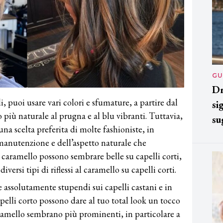
GU
Dr
, puoi usare vari colori e sfumature, a partire dal
si
 più naturale al prugna e al blu vibranti. Tuttavia,
su
a scelta preferita di molte fashioniste, in
 manutenzione e dell’aspetto naturale che
 caramello possono sembrare belle su capelli corti,
versi tipi di riflessi al caramello su capelli corti.
e assolutamente stupendi sui capelli castani e in
apelli corto possono dare al tuo total look un tocco
caramello sembrano più prominenti, in particolare a