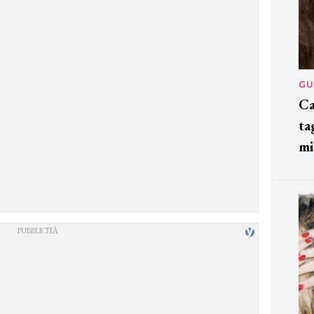
GU
Ca
ta
mi