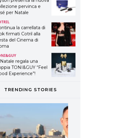
yson presenta la nuova
llezione pervinca e
sé per Natale
OTRIL
ntinua la carrellata di
ok firmati Cotril alla
esta del Cinema di
oma
ONI&GUY
 Natale regala una
oppia TONI&GUY “Feel
ood Experience”!
ONI&GUY
ABEL.M lancia la sua
TRENDING STORIES
novativa ed eco-
stenibile linea di
odotti professionali
AVINES
avines presenta
fanetti beauty preziosi
r un regalo adatto ad
ni capello