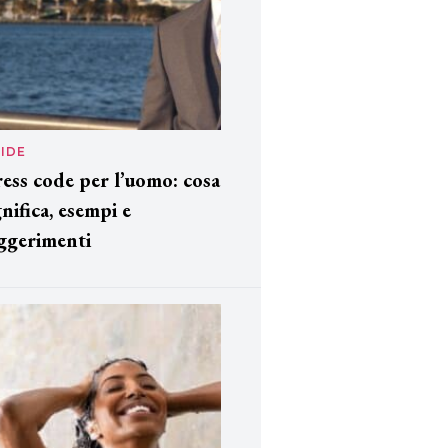
IDE
ess code per l’uomo: cosa
gnifica, esempi e
ggerimenti