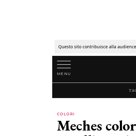
Tagli
Colori
Questo sito contribuisce alla audience
Vai al contenuto
Guide
MENU
Bellezza
TA
Lifestyle
COLORI
Meches color
News