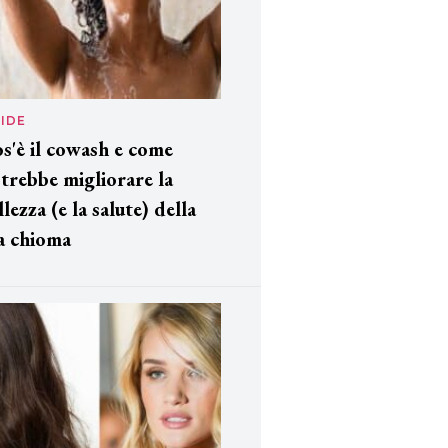
IDE
s'è il cowash e come
trebbe migliorare la
llezza (e la salute) della
a chioma