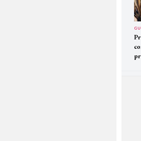
GU
Pr
co
pr