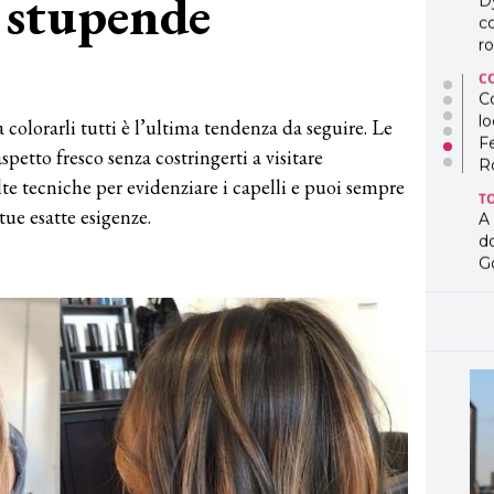
: stupende
D
co
ro
3
C
Co
lo
a colorarli tutti è l’ultima tendenza da seguire. Le
F
petto fresco senza costringerti a visitare
R
te tecniche per evidenziare i capelli e puoi sempre
T
tue esatte esigenze.
A
d
G
T
L
in
so
pr
D
D
co
pe
og