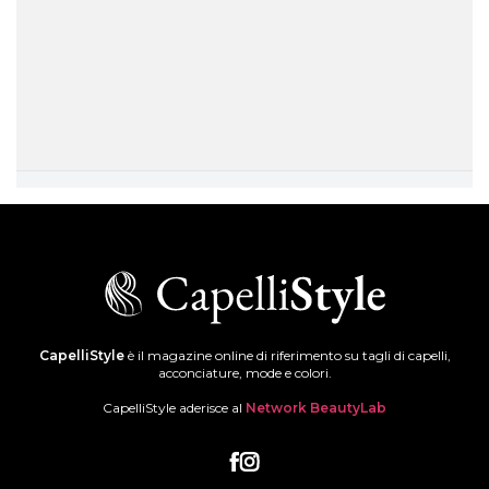
CapelliStyle
è il magazine online di riferimento su tagli di capelli,
acconciature, mode e colori.
CapelliStyle aderisce al
Network BeautyLab