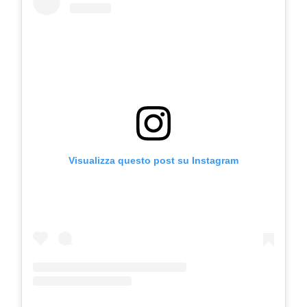
COSMOPROF WORLDWIDE BOLOGNA
Cosmprof Worldwide Bologna
presenta THE BEAUTY &
WELLNESS CONGRESS 2022: I
Visualizza questo post su Instagram
TEMI
DYSON
Dyson presenta la nuova collezione
pervinca e rosé per Natale
COTRIL
Continua la carrellata di look firmati
Cotril alla Festa del Cinema di Roma