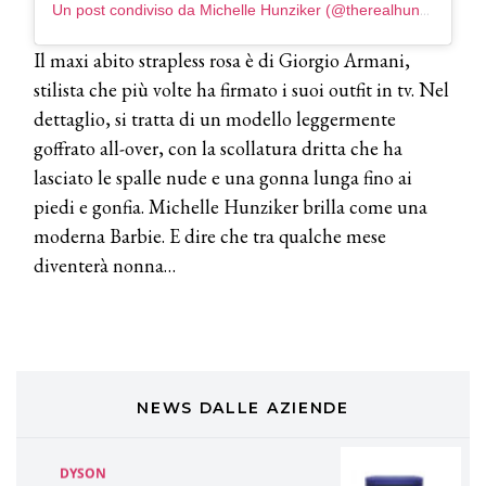
Un post condiviso da Michelle Hunziker (@therealhunzigram)
TONI&GUY
Il maxi abito strapless rosa è di Giorgio Armani,
A Natale regala una doppia
TONI&GUY “Feel Good Experience”!
stilista che più volte ha firmato i suoi outfit in tv. Nel
dettaglio, si tratta di un modello leggermente
TONI&GUY
goffrato all-over, con la scollatura dritta che ha
LABEL.M lancia la sua innovativa ed
lasciato le spalle nude e una gonna lunga fino ai
eco-sostenibile linea di prodotti
professionali
piedi e gonfia. Michelle Hunziker brilla come una
moderna Barbie. E dire che tra qualche mese
DAVINES
diventerà nonna…
Davines presenta cofanetti beauty
preziosi per un regalo adatto ad
ogni capello
COSMOPROF WORLDWIDE BOLOGNA
Cosmprof Worldwide Bologna
presenta THE BEAUTY &
WELLNESS CONGRESS 2022: I
NEWS DALLE AZIENDE
TEMI
DYSON