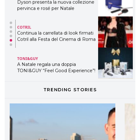
Dyson presenta la nuova collezione
pervinca e rosé per Natale
COTRIL
Continua la carrellata di look firmati
Cotril alla Festa del Cinema di Roma
TONI&GUY
A Natale regala una doppia
TONI&GUY “Feel Good Experience”!
TONI&GUY
TRENDING STORIES
LABEL.M lancia la sua innovativa ed
eco-sostenibile linea di prodotti
professionali
DAVINES
Davines presenta cofanetti beauty
preziosi per un regalo adatto ad
ogni capello