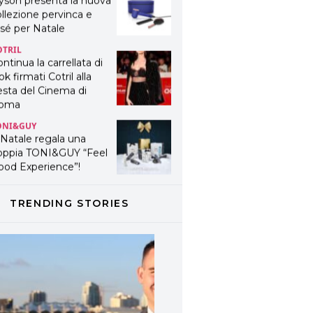
yson presenta la nuova
llezione pervinca e
sé per Natale
OTRIL
ntinua la carrellata di
ok firmati Cotril alla
esta del Cinema di
oma
ONI&GUY
 Natale regala una
oppia TONI&GUY “Feel
ood Experience”!
ONI&GUY
ABEL.M lancia la sua
TRENDING STORIES
novativa ed eco-
stenibile linea di
odotti professionali
AVINES
avines presenta
fanetti beauty preziosi
r un regalo adatto ad
ni capello