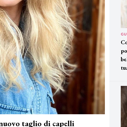
GU
Co
po
be
tu
nuovo taglio di capelli