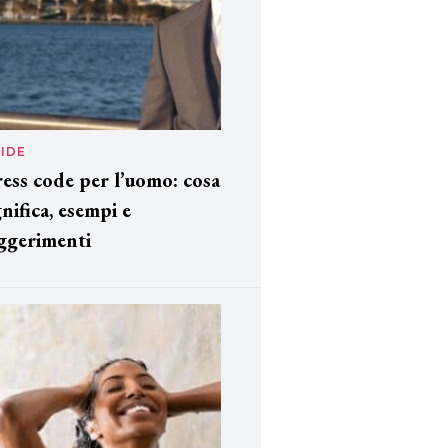
IDE
ess code per l’uomo: cosa
gnifica, esempi e
ggerimenti