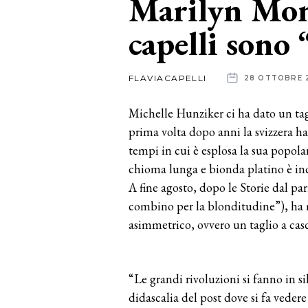
Marilyn Mon
capelli sono
News
dalle
FLAVIACAPELLI
28 OTTOBRE 
aziende
Michelle Hunziker ci ha dato un taglio
prima volta dopo anni la svizzera ha
tempi in cui è esplosa la sua popola
chioma lunga e bionda platino è inc
A fine agosto, dopo le Storie dal pa
combino per la blonditudine”), ha m
asimmetrico, ovvero un taglio a cas
“Le grandi rivoluzioni si fanno in s
didascalia del post dove si fa veder