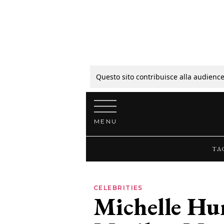
Tagli
Colori
Questo sito contribuisce alla audience
Vai al contenuto
Guide
MENU
Bellezza
TA
Lifestyle
CELEBRITIES
Michelle Hu
News