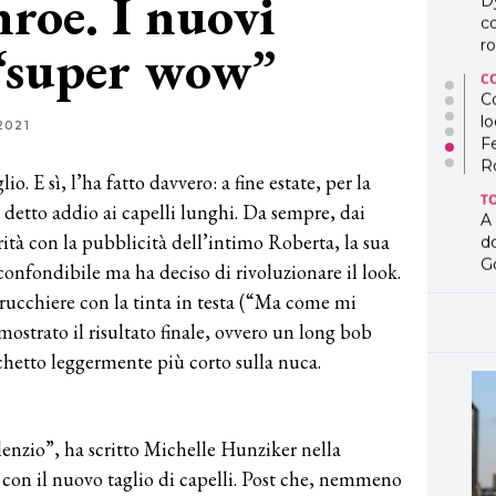
roe. I nuovi
D
co
 “super wow”
ro
C
Co
lo
2021
F
R
. E sì, l’ha fatto davvero: a fine estate, per la
T
 detto addio ai capelli lunghi. Da sempre, dai
A
rità con la pubblicità dell’intimo Roberta, la sua
d
G
onfondibile ma ha deciso di rivoluzionare il look.
rrucchiere con la tinta in testa (“Ma come mi
T
L
ostrato il risultato finale, ovvero un long bob
in
chetto leggermente più corto sulla nuca.
so
pr
D
D
ilenzio”, ha scritto Michelle Hunziker nella
co
pe
e con il nuovo taglio di capelli. Post che, nemmeno
og