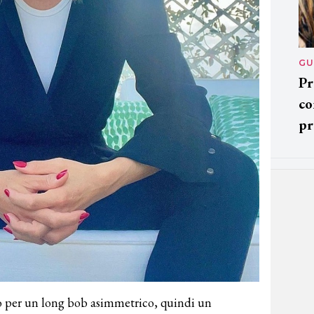
GU
Pr
co
pr
do per un long bob asimmetrico, quindi un