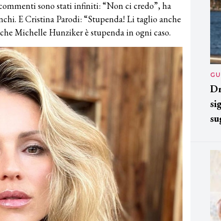
 I commenti sono stati infiniti: “Non ci credo”, ha
Franchi. E Cristina Parodi: “Stupenda! Li taglio anche
a è che Michelle Hunziker è stupenda in ogni caso.
GU
Dr
si
su