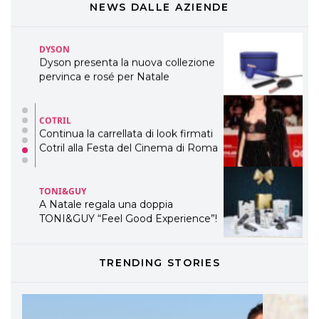
WELLNESS CONGRESS 2022: I
NEWS DALLE AZIENDE
TEMI
DYSON
Dyson presenta la nuova collezione
pervinca e rosé per Natale
COTRIL
Continua la carrellata di look firmati
Cotril alla Festa del Cinema di Roma
TONI&GUY
A Natale regala una doppia
TONI&GUY “Feel Good Experience”!
TONI&GUY
TRENDING STORIES
LABEL.M lancia la sua innovativa ed
eco-sostenibile linea di prodotti
professionali