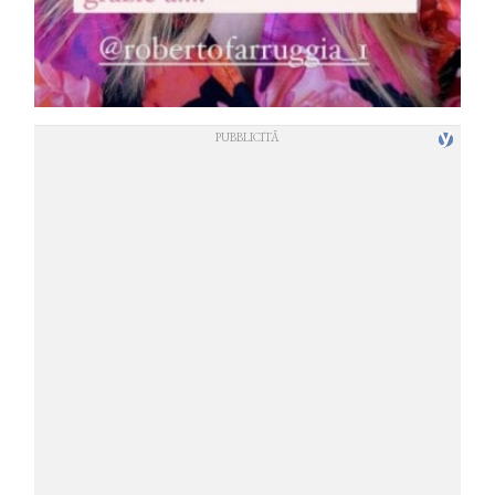
COSMOPROF WORLDWIDE BOLOGNA
Cosmprof Worldwide Bologna
presenta THE BEAUTY &
WELLNESS CONGRESS 2022: I
TEMI
DYSON
Dyson presenta la nuova collezione
pervinca e rosé per Natale