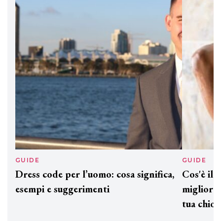
DAVINES
Davines presenta cofanetti beauty
preziosi per un regalo adatto ad
ogni capello
GUIDE
GUID
Dress code per l’uomo: cosa significa,
Cos'è
esempi e suggerimenti
miglio
tua c