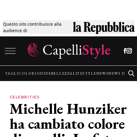
Questo sito contribuisce alla
Tagli
audience di
Vai al contenuto
Colori
Guide
TAGLI
COLORI
GUIDE
BELLEZZA
LIFESTYLE
NEWS
NEWS DALLE
Bellezza
CELEBRITIES
Michelle Hunziker
Lifestyle
ha cambiato colore
News