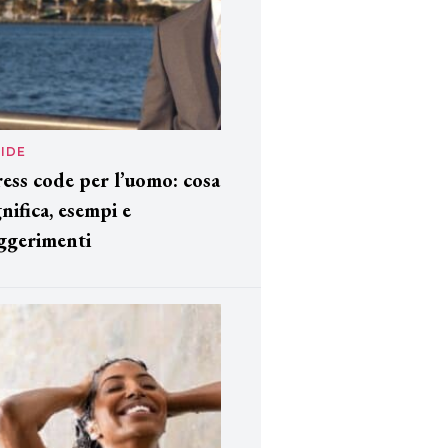
IDE
ess code per l’uomo: cosa
gnifica, esempi e
ggerimenti