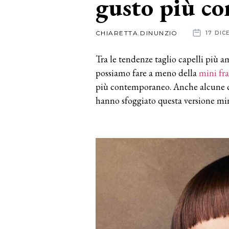
gusto più c
News
CHIARETTA.DINUNZIO
17 DIC
dalle
Tra le tendenze taglio capelli più 
aziende
possiamo fare a meno della
mini fr
più contemporaneo. Anche alcune ce
hanno sfoggiato questa versione mini