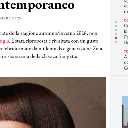
ontemporaneo
D
co
ro
EMBRE 2025
C
Co
lo
amate della stagione autunno/inverno 2026, non
F
angia
. È stata riproposta e rivisitata con un gusto
R
lebrità amate da millennials e generazione Zeta
T
 e sbarazzina della classica frangetta.
A
d
G
T
L
in
so
pr
D
D
co
pe
og