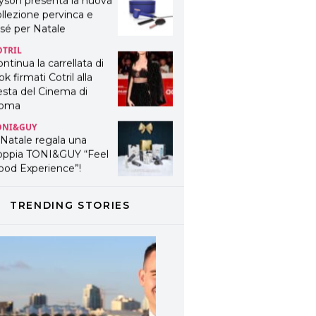
yson presenta la nuova
llezione pervinca e
sé per Natale
OTRIL
ntinua la carrellata di
ok firmati Cotril alla
esta del Cinema di
oma
ONI&GUY
 Natale regala una
oppia TONI&GUY “Feel
ood Experience”!
ONI&GUY
ABEL.M lancia la sua
TRENDING STORIES
novativa ed eco-
stenibile linea di
odotti professionali
AVINES
avines presenta
fanetti beauty preziosi
r un regalo adatto ad
ni capello