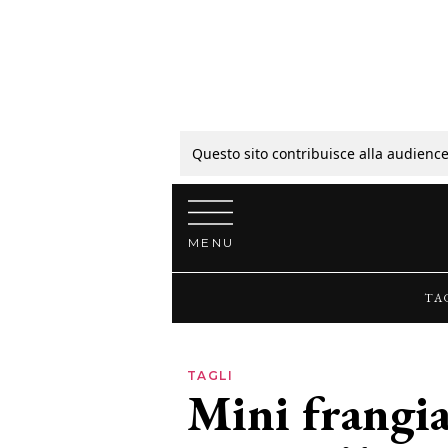
Tagli
Colori
Questo sito contribuisce alla audience
Vai al contenuto
Guide
MENU
Bellezza
TA
Lifestyle
TAGLI
Mini frangia
News