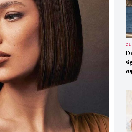
GU
Dr
si
su