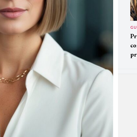
GU
Pr
co
pr