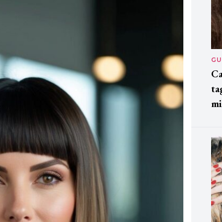
GU
Ca
ta
mi