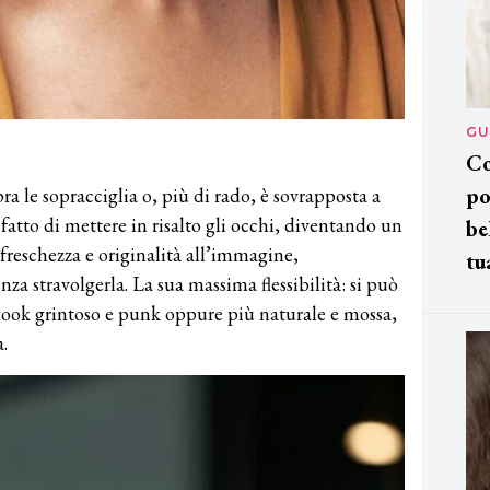
GU
Co
po
ra le sopracciglia o, più di rado, è sovrapposta a
l fatto di mettere in risalto gli occhi, diventando un
be
 freschezza e originalità all’immagine,
tu
a stravolgerla. La sua massima flessibilità: si può
n look grintoso e punk oppure più naturale e mossa,
.