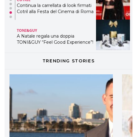
Continua la carrellata di look firmati
Cotril alla Festa del Cinema di Roma
TONI&GUY
A Natale regala una doppia
TONI&GUY “Feel Good Experience”!
TONI&GUY
TRENDING STORIES
LABEL.M lancia la sua innovativa ed
eco-sostenibile linea di prodotti
professionali
DAVINES
Davines presenta cofanetti beauty
preziosi per un regalo adatto ad
ogni capello