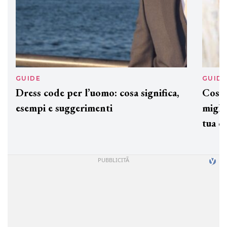
GUIDE
GUID
Dress code per l’uomo: cosa significa,
Cos'è
esempi e suggerimenti
miglio
tua c