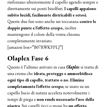
rinforzano ulteriormente il capello agendo sempre e
direttamente sui ponti bisolfuri.
I capelli appaiono
subito lucidi, facilmente districabili e setosi.
COSMOPROF WORLDWIDE BOLOGNA
Queste due fasi sono anche un toccasana
contro le
Cosmprof Worldwide Bologna
doppie punte e l’effetto crespo
, inoltre
presenta THE BEAUTY &
WELLNESS CONGRESS 2022: I
mantengono il colore della vostra chioma
TEMI
completamente invariato.
[amazon box=”B07RWKPPLJ”]
DYSON
Dyson presenta la nuova collezione
Olaplex Fase 6
pervinca e rosé per Natale
Questo è l’ultimo arrivato in casa
Olaplex
: si tratta di
COTRIL
una crema che
idrata, protegge e ammorbidisce
Continua la carrellata di look firmati
ogni tipo di capello, trattato o no
.
Elimina
Cotril alla Festa del Cinema di Roma
completamente l’effetto crespo
; se usato su un
capello liscio di natura accelera notevolmente i
TONI&GUY
tempi di piega e
non rende necessario l’uso della
A Natale regala una doppia
TONI&GUY “Feel Good Experience”!
piastra
. Sui capelli ricci o mossi ha
un effetto