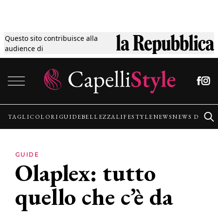
Questo sito contribuisce alla
Tagli
audience di
Vai al contenuto
Colori
Guide
TAGLI
COLORI
GUIDE
BELLEZZA
LIFESTYLE
NEWS
NEWS DALLE
Bellezza
GUIDE
Olaplex: tutto
Lifestyle
quello che c’è da
News