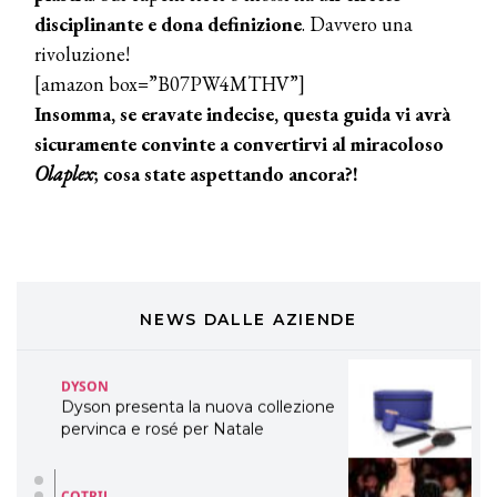
disciplinante e dona definizione
. Davvero una
TONI&GUY
rivoluzione!
LABEL.M lancia la sua innovativa ed
[amazon box=”B07PW4MTHV”]
eco-sostenibile linea di prodotti
professionali
Insomma, se eravate indecise, questa guida vi avrà
sicuramente convinte a convertirvi al miracoloso
DAVINES
Olaplex
; cosa state aspettando ancora?!
Davines presenta cofanetti beauty
preziosi per un regalo adatto ad
ogni capello
COSMOPROF WORLDWIDE BOLOGNA
Cosmprof Worldwide Bologna
presenta THE BEAUTY &
WELLNESS CONGRESS 2022: I
NEWS DALLE AZIENDE
TEMI
DYSON
Dyson presenta la nuova collezione
pervinca e rosé per Natale
COTRIL