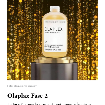
Foto: blog.cliomakep.com
Olaplax Fase 2
La
fase 2
, come la prima, è prettamente legata ai