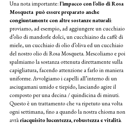
Dyson presenta la nuova collezione
Una nota importante:
l’impacco con l’olio di Rosa
pervinca e rosé per Natale
Mosqueta può essere preparato anche
congiuntamente con altre sostanze naturali
:
COTRIL
proviamo, ad esempio, ad aggiungere un cucchiaio
Continua la carrellata di look firmati
d’olio di mandorle dolci, un cucchiaino da caffè di
Cotril alla Festa del Cinema di Roma
miele, un cucchiaio di olio d’oliva ed un cucchiaio
del nostro olio di Rosa Mosqueta. Mescoliamo e poi
TONI&GUY
spalmiamo la sostanza ottenuta direttamente sulla
A Natale regala una doppia
TONI&GUY “Feel Good Experience”!
capigliatura, facendo attenzione a farlo in maniera
uniforme. Avvolgiamo i capelli all’interno di un
TONI&GUY
asciugamani umido e tiepido, lasciando agire il
LABEL.M lancia la sua innovativa ed
composto per una decina / quindicina di minuti.
eco-sostenibile linea di prodotti
professionali
Questo è un trattamento che va ripetuto una volta
ogni settimana, fino a quando la nostra chioma non
DAVINES
avrà
riacquisito lucentezza, robustezza e vitalità
.
Davines presenta cofanetti beauty
preziosi per un regalo adatto ad
ogni capello