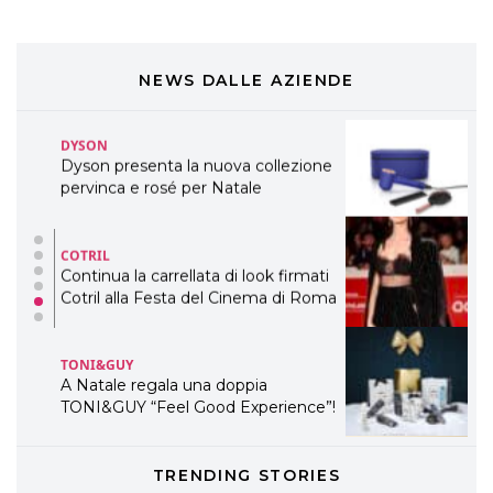
COSMOPROF WORLDWIDE BOLOGNA
Cosmprof Worldwide Bologna
presenta THE BEAUTY &
WELLNESS CONGRESS 2022: I
NEWS DALLE AZIENDE
TEMI
DYSON
Dyson presenta la nuova collezione
pervinca e rosé per Natale
COTRIL
Continua la carrellata di look firmati
Cotril alla Festa del Cinema di Roma
TONI&GUY
A Natale regala una doppia
TONI&GUY “Feel Good Experience”!
TONI&GUY
TRENDING STORIES
LABEL.M lancia la sua innovativa ed