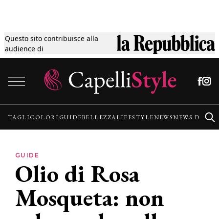
Questo sito contribuisce alla
Tagli
audience di
Vai al contenuto
Colori
Guide
TAGLI
COLORI
GUIDE
BELLEZZA
LIFESTYLE
NEWS
NEWS DALLE
Bellezza
GUIDE
Olio di Rosa
Lifestyle
Mosqueta: non
News