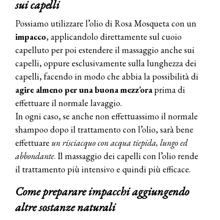
sui capelli
Possiamo utilizzare l’olio di Rosa Mosqueta con un
impacco
, applicandolo direttamente sul cuoio
capelluto per poi estendere il massaggio anche sui
capelli, oppure esclusivamente sulla lunghezza dei
capelli, facendo in modo che abbia la possibilità di
agire almeno per una buona mezz’ora
prima di
effettuare il normale lavaggio.
In ogni caso, se anche non effettuassimo il normale
shampoo dopo il trattamento con l’olio, sarà bene
effettuare
un risciacquo con acqua tiepida, lungo ed
COSMOPROF WORLDWIDE BOLOGNA
abbondante
. Il massaggio dei capelli con l’olio rende
Cosmprof Worldwide Bologna
il trattamento più intensivo e quindi più efficace.
presenta THE BEAUTY &
WELLNESS CONGRESS 2022: I
Come preparare impacchi aggiungendo
TEMI
altre sostanze naturali
DYSON