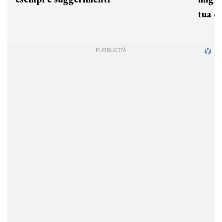
tua c