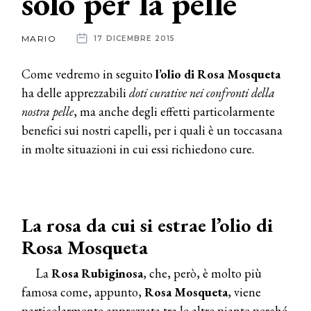
solo per la pelle
News
MARIO
17 DICEMBRE 2015
dalle
Come vedremo in seguito
l’olio di Rosa Mosqueta
aziende
ha delle apprezzabili
doti curative nei confronti della
nostra pelle
, ma anche degli effetti particolarmente
benefici sui nostri capelli, per i quali è un toccasana
in molte situazioni in cui essi richiedono cure.
La rosa da cui si estrae l’olio di
Rosa Mosqueta
La
Rosa Rubiginosa
, che, però, è molto più
famosa come, appunto,
Rosa Mosqueta
, viene
particolarmente apprezzata tra le altre piante perché