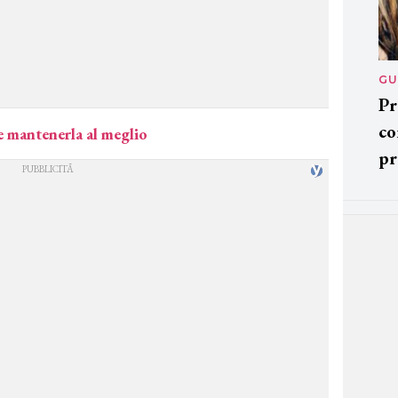
GU
Pr
co
e mantenerla al meglio
pr