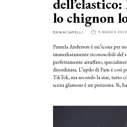
dell’elastic
lo chignon lo
News
dalle
ERIKACAPELLI
3 MAGGIO 202
aziende
Pamela Anderson è un’icona per mol
immediatamente riconoscibili del su
perfettamente arruffato, specialme
disordinata. L’updo di Pam è così p
TikTok, ma secondo la star, tutto ci
scena glamour è un perizoma. Sì, ha