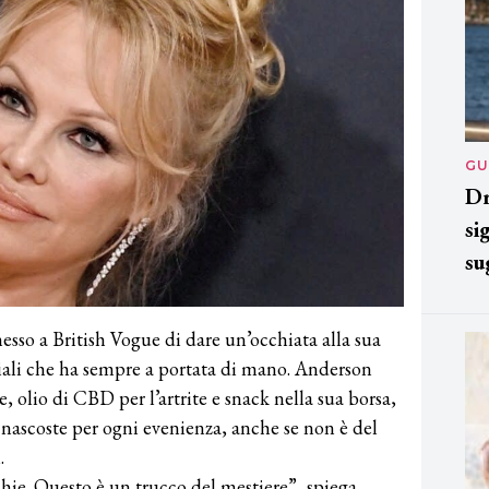
GU
Dr
si
su
so a British Vogue di dare un’occhiata alla sua
ziali che ha sempre a portata di mano. Anderson
, olio di CBD per l’artrite e snack nella sua borsa,
ascoste per ogni evenienza, anche se non è del
.
ie. Questo è un trucco del mestiere”, spiega,