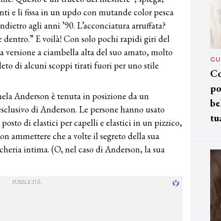
enti e li fissa in un updo con mutande color pesca
dietro agli anni ’90. L’acconciatura arruffata?
entro.” E voilà! Con solo pochi rapidi giri del
 versione a ciambella alta del suo amato, molto
GU
to di alcuni scoppi tirati fuori per uno stile
Co
po
mela Anderson è tenuta in posizione da un
be
sclusivo di Anderson. Le persone hanno usato
tu
posto di elastici per capelli e elastici in un pizzico,
on ammettere che a volte il segreto della sua
ncheria intima. (O, nel caso di Anderson, la sua