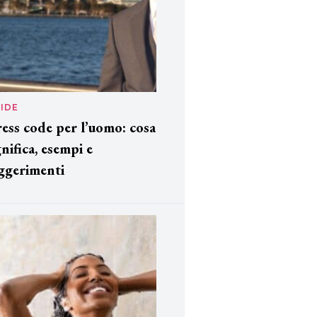
IDE
ess code per l’uomo: cosa
gnifica, esempi e
ggerimenti