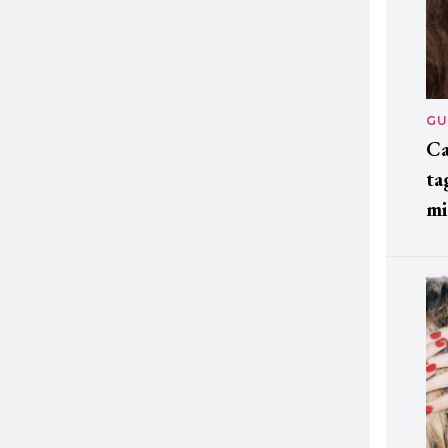
GU
Ca
ta
mi