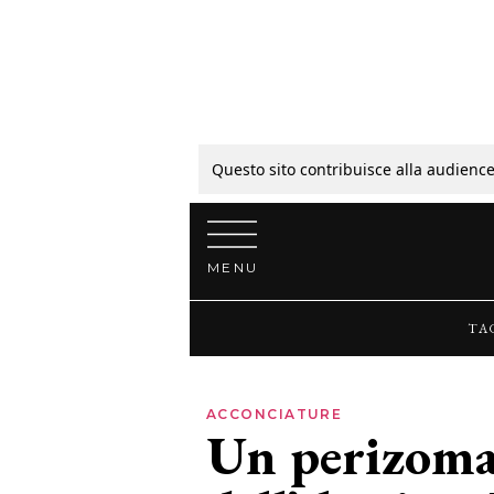
Tagli
Colori
Questo sito contribuisce alla audience
Vai al contenuto
Guide
MENU
Bellezza
TA
Lifestyle
ACCONCIATURE
Un perizoma 
News