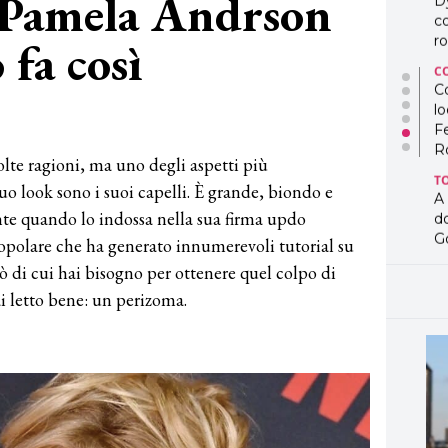
o: Pamela Andrson
D
co
 fa così
ro
C
Co
lo
3
F
R
te ragioni, ma uno degli aspetti più
T
o look sono i suoi capelli. È grande, biondo e
A
nte quando lo indossa nella sua firma updo
d
G
opolare che ha generato innumerevoli tutorial su
ò di cui hai bisogno per ottenere quel colpo di
T
L
i letto bene: un perizoma.
in
so
pr
D
D
co
pe
og