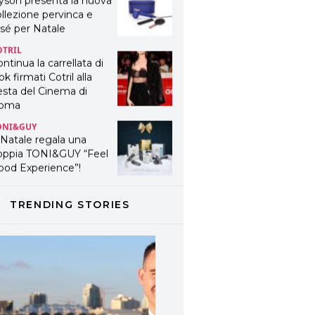
yson presenta la nuova
llezione pervinca e
sé per Natale
OTRIL
ntinua la carrellata di
ok firmati Cotril alla
esta del Cinema di
oma
ONI&GUY
 Natale regala una
oppia TONI&GUY “Feel
ood Experience”!
ONI&GUY
ABEL.M lancia la sua
TRENDING STORIES
novativa ed eco-
stenibile linea di
odotti professionali
AVINES
avines presenta
fanetti beauty preziosi
r un regalo adatto ad
ni capello