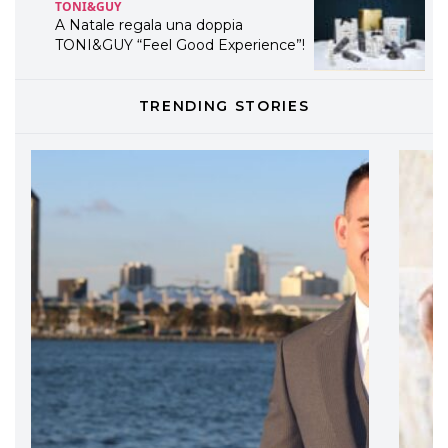
TONI&GUY
A Natale regala una doppia
TONI&GUY “Feel Good Experience”!
TONI&GUY
TRENDING STORIES
LABEL.M lancia la sua innovativa ed
eco-sostenibile linea di prodotti
professionali
DAVINES
Davines presenta cofanetti beauty
preziosi per un regalo adatto ad
ogni capello