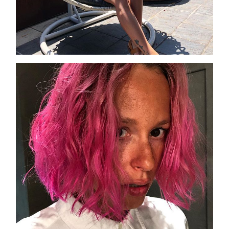
Cosmprof Worldwide Bologna
presenta THE BEAUTY &
WELLNESS CONGRESS 2022: I
TEMI
DYSON
Dyson presenta la nuova collezione
pervinca e rosé per Natale
COTRIL
Continua la carrellata di look firmati
Cotril alla Festa del Cinema di Roma
TONI&GUY
A Natale regala una doppia
TONI&GUY “Feel Good Experience”!
TONI&GUY
LABEL.M lancia la sua innovativa ed
eco-sostenibile linea di prodotti