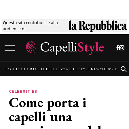
Questo sito contribuisce alla
Tagli
audience di
Vai al contenuto
Colori
Guide
TAGLI
COLORI
GUIDE
BELLEZZA
LIFESTYLE
NEWS
NEWS DALLE
Bellezza
CELEBRITIES
Come porta i
Lifestyle
capelli una
News