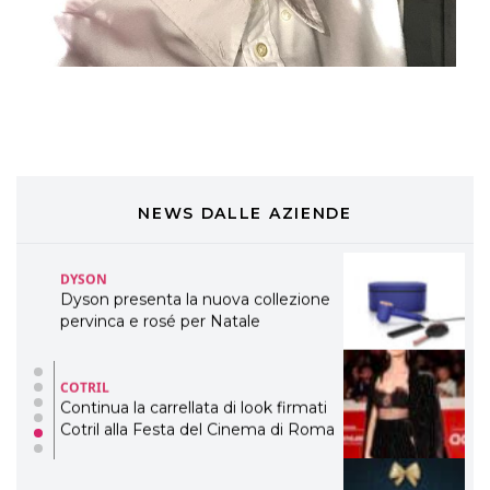
professionali
DAVINES
Davines presenta cofanetti beauty
preziosi per un regalo adatto ad
ogni capello
COSMOPROF WORLDWIDE BOLOGNA
Cosmprof Worldwide Bologna
presenta THE BEAUTY &
WELLNESS CONGRESS 2022: I
NEWS DALLE AZIENDE
TEMI
DYSON
Dyson presenta la nuova collezione
pervinca e rosé per Natale
COTRIL
Continua la carrellata di look firmati
Cotril alla Festa del Cinema di Roma