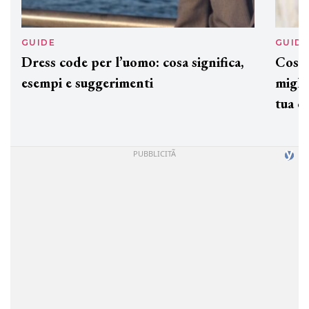
GUIDE
GUID
Dress code per l’uomo: cosa significa,
Cos'è
esempi e suggerimenti
miglio
tua c