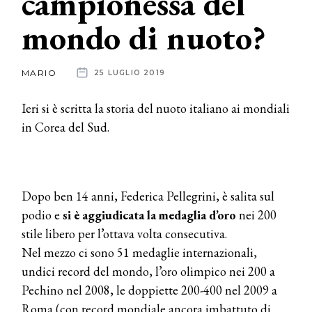
campionessa del
mondo di nuoto?
News
dalle
MARIO
25 LUGLIO 2019
aziende
Ieri si è scritta la storia del nuoto italiano ai mondiali
in Corea del Sud.
Dopo ben 14 anni, Federica Pellegrini, è salita sul
podio e
si è aggiudicata la medaglia d’oro
nei 200
stile libero per l’ottava volta consecutiva.
Nel mezzo ci sono 51 medaglie internazionali,
undici record del mondo, l’oro olimpico nei 200 a
Pechino nel 2008, le doppiette 200-400 nel 2009 a
Roma (con record mondiale ancora imbattuto di