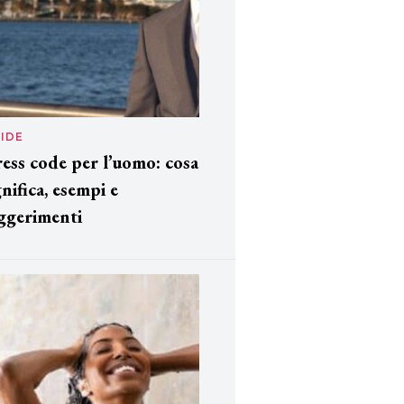
IDE
ess code per l’uomo: cosa
gnifica, esempi e
ggerimenti