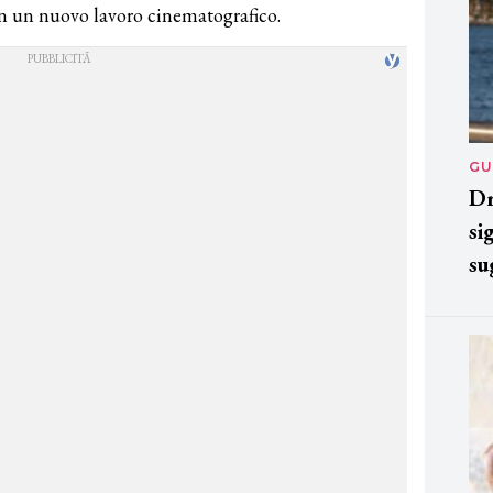
in un nuovo lavoro cinematografico.
GU
Dr
si
su