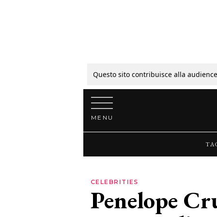
Tagli
Colori
Questo sito contribuisce alla audience
Vai al contenuto
Guide
MENU
Bellezza
TA
Lifestyle
CELEBRITIES
Penelope Cru
News