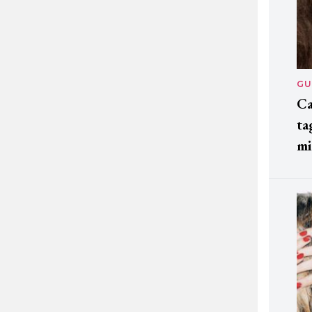
GU
Ca
ta
mi