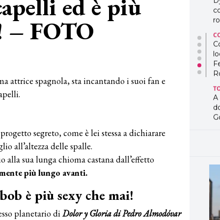
apelli ed è più
D
co
i! – FOTO
ro
C
Co
lo
F
R
ima attrice spagnola, sta incantando i suoi fan e
T
pelli.
A
d
G
rogetto segreto, come è lei stessa a dichiarare
T
L
io all’altezza delle spalle.
in
 alla sua lunga chioma castana dall’effetto
so
pr
mente più lungo avanti.
D
D
bob è più sexy che mai!
co
pe
esso planetario di
Dolor y Gloria di Pedro Almodóvar
og