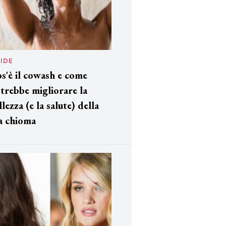
IDE
s'è il cowash e come
trebbe migliorare la
llezza (e la salute) della
a chioma