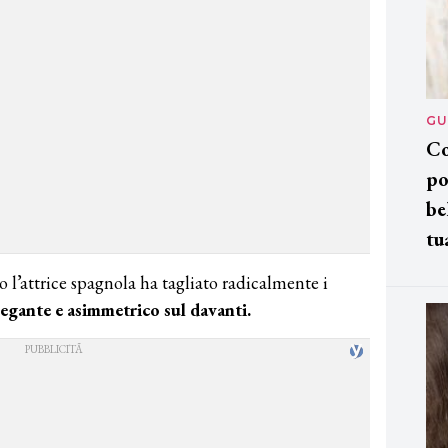
GU
Co
po
be
tu
 l’attrice spagnola ha tagliato radicalmente i
egante e asimmetrico sul davanti.