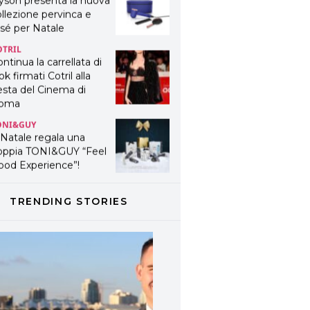
yson presenta la nuova
llezione pervinca e
sé per Natale
OTRIL
ntinua la carrellata di
ok firmati Cotril alla
esta del Cinema di
oma
ONI&GUY
 Natale regala una
oppia TONI&GUY “Feel
ood Experience”!
ONI&GUY
ABEL.M lancia la sua
TRENDING STORIES
novativa ed eco-
stenibile linea di
odotti professionali
AVINES
avines presenta
fanetti beauty preziosi
r un regalo adatto ad
ni capello