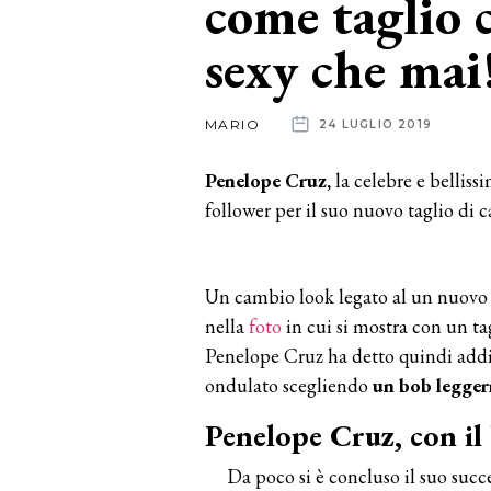
come taglio c
sexy che ma
News
dalle
MARIO
24 LUGLIO 2019
aziende
Penelope Cruz,
la celebre e belliss
follower per il suo nuovo taglio di ca
Un cambio look legato al un nuovo p
nella
foto
in cui si mostra con un tagl
Penelope Cruz ha detto quindi addio
ondulato scegliendo
un bob legger
Penelope Cruz, con il 
Da poco si è concluso il suo succ