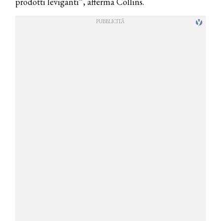
prodotti leviganti”, afferma Collins.
COSMOPROF WORLDWIDE BOLOGNA
Cosmprof Worldwide Bologna
presenta THE BEAUTY &
WELLNESS CONGRESS 2022: I
TEMI
DYSON
Dyson presenta la nuova collezione
pervinca e rosé per Natale
COTRIL