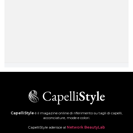
CapelliStyle
è il magazine online di riferimento su tagli di capelli,
acconciature, mode e colori.
CapelliStyle aderisce al
Network BeautyLab