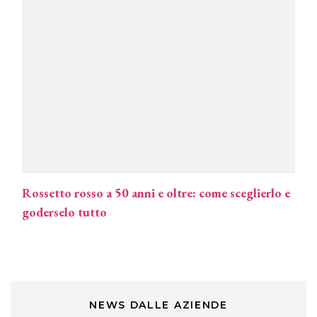
Continua la carrellata di look firmati
Cotril alla Festa del Cinema di Roma
TONI&GUY
A Natale regala una doppia
TONI&GUY “Feel Good Experience”!
TONI&GUY
LABEL.M lancia la sua innovativa ed
eco-sostenibile linea di prodotti
professionali
Rossetto rosso a 50 anni e oltre: come sceglierlo e
DAVINES
goderselo tutto
Davines presenta cofanetti beauty
preziosi per un regalo adatto ad
ogni capello
COSMOPROF WORLDWIDE BOLOGNA
Cosmprof Worldwide Bologna
presenta THE BEAUTY &
WELLNESS CONGRESS 2022: I
NEWS DALLE AZIENDE