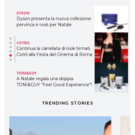
TEMI
DYSON
Dyson presenta la nuova collezione
pervinca e rosé per Natale
COTRIL
Continua la carrellata di look firmati
Cotril alla Festa del Cinema di Roma
TONI&GUY
A Natale regala una doppia
TONI&GUY “Feel Good Experience”!
TONI&GUY
TRENDING STORIES
LABEL.M lancia la sua innovativa ed
eco-sostenibile linea di prodotti
professionali
DAVINES