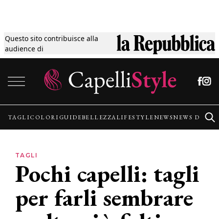
Questo sito contribuisce alla
Tagli
audience di
Vai al contenuto
Colori
Guide
TAGLI
COLORI
GUIDE
BELLEZZA
LIFESTYLE
NEWS
NEWS DALLE
Bellezza
TAGLI
Pochi capelli: tagli
Lifestyle
per farli sembrare
News