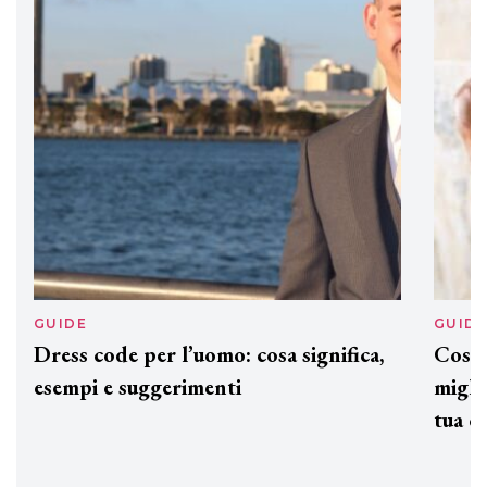
Davines presenta cofanetti beauty
preziosi per un regalo adatto ad
ogni capello
GUIDE
GUID
Dress code per l’uomo: cosa significa,
Cos'è
esempi e suggerimenti
miglio
tua c