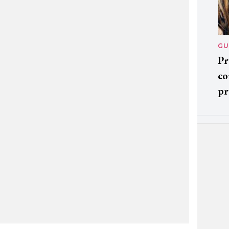
GU
Pr
co
pr