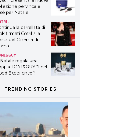
yson presenta la nuova
llezione pervinca e
sé per Natale
OTRIL
ntinua la carrellata di
ok firmati Cotril alla
esta del Cinema di
oma
ONI&GUY
 Natale regala una
oppia TONI&GUY “Feel
ood Experience”!
ONI&GUY
ABEL.M lancia la sua
TRENDING STORIES
novativa ed eco-
stenibile linea di
odotti professionali
AVINES
avines presenta
fanetti beauty preziosi
r un regalo adatto ad
ni capello