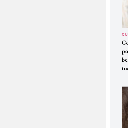
GU
Co
po
be
tu