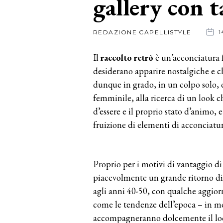
gallery con t
News
REDAZIONE CAPELLISTYLE
1
dalle
Il
raccolto retrò
è un’acconciatura 
aziende
desiderano apparire nostalgiche e c
dunque in grado, in un colpo solo, 
femminile, alla ricerca di un look 
d’essere e il proprio stato d’animo, 
fruizione di elementi di acconciatura
Proprio per i motivi di vantaggio di
piacevolmente un grande ritorno d
agli anni 40-50, con qualche aggi
come le tendenze dell’epoca – in mo
accompagneranno dolcemente il look