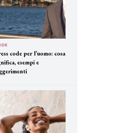
IDE
ess code per l’uomo: cosa
gnifica, esempi e
ggerimenti