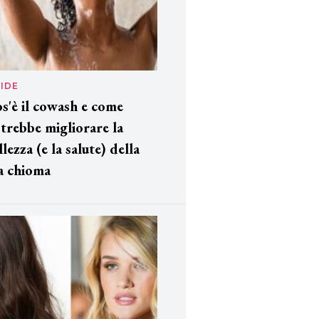
IDE
s'è il cowash e come
trebbe migliorare la
llezza (e la salute) della
a chioma