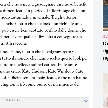
certi che riuscirete a guadagnare un nuovo benefit
ia dimenticare un pizzico di stile vintage che non
riodo autunnale e invernale. Tra gli ulteriori
, anche il fatto che tale look non richiede uno
e può essere ben adottato perfino dalle donne che
ebbero avere qualche difficoltà a conseguire un
GU
i stili raccolti.
Dr
si
notazione, il fatto che lo
chignon
retrò sia
su
i tutto il mondo, che hanno scelto questo look per
a propria bellezza sul red carpet. Tra le tante
ossiamo citare Kate Hudson, Kate Winslet o Cate
look sufficientemente sofisticato, e che non hanno
o chignon retrò come punto di riferimento del
.