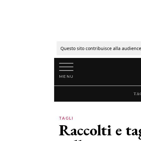
Tagli
Colori
Questo sito contribuisce alla audience
Vai al contenuto
Guide
MENU
Bellezza
TA
Lifestyle
TAGLI
Raccolti e ta
News