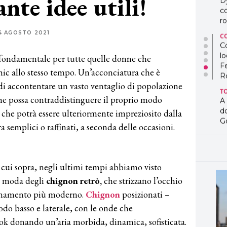
ante idee utili!
D
co
ro
4 AGOSTO 2021
C
Co
lo
fondamentale per tutte quelle donne che
F
hic allo stesso tempo. Un’acconciatura che è
R
di accontentare un vasto ventaglio di popolazione
T
che possa contraddistinguere il proprio modo
A
d
e che potrà essere ulteriormente impreziosito dalla
G
 semplici o raffinati, a seconda delle occasioni.
T
L
in
 cui sopra, negli ultimi tempi abbiamo visto
so
pr
i moda degli
chignon retrò,
che strizzano l’occhio
D
ornamento più moderno.
Chignon
posizionati –
D
co
do basso e laterale, con le onde che
pe
 donando un’aria morbida, dinamica, sofisticata.
og