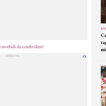
GU
Ca
ta
li morbidi da condividere!
mi