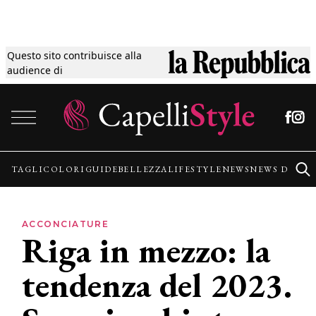
Questo sito contribuisce alla
Tagli
audience di
Vai al contenuto
Colori
Guide
TAGLI
COLORI
GUIDE
BELLEZZA
LIFESTYLE
NEWS
NEWS DALLE
Bellezza
ACCONCIATURE
Riga in mezzo: la
Lifestyle
tendenza del 2023.
News