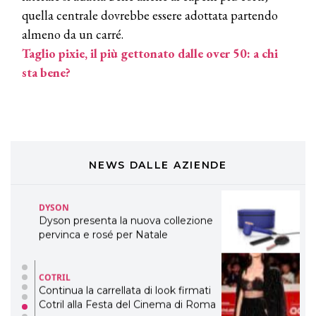
LABEL.M lancia la sua innovativa ed
quella centrale dovrebbe essere adottata partendo
eco-sostenibile linea di prodotti
professionali
almeno da un carré.
Taglio pixie, il più gettonato dalle over 50: a chi
DAVINES
sta bene?
Davines presenta cofanetti beauty
preziosi per un regalo adatto ad
ogni capello
COSMOPROF WORLDWIDE BOLOGNA
Cosmprof Worldwide Bologna
presenta THE BEAUTY &
WELLNESS CONGRESS 2022: I
NEWS DALLE AZIENDE
TEMI
DYSON
Dyson presenta la nuova collezione
pervinca e rosé per Natale
COTRIL
Continua la carrellata di look firmati
Cotril alla Festa del Cinema di Roma