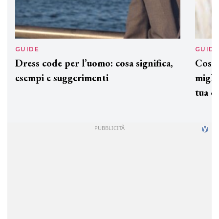
GUIDE
GUID
Dress code per l’uomo: cosa significa,
Cos'è
esempi e suggerimenti
miglio
tua c