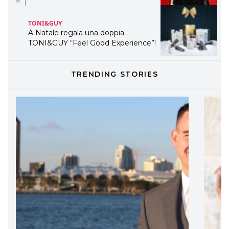
TONI&GUY
A Natale regala una doppia
TONI&GUY “Feel Good Experience”!
TONI&GUY
TRENDING STORIES
LABEL.M lancia la sua innovativa ed
eco-sostenibile linea di prodotti
professionali
DAVINES
Davines presenta cofanetti beauty
preziosi per un regalo adatto ad
ogni capello