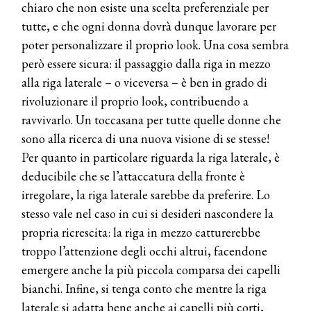
chiaro che non esiste una scelta preferenziale per
COSMOPROF WORLDWIDE BOLOGNA
tutte, e che ogni donna dovrà dunque lavorare per
Cosmprof Worldwide Bologna
poter personalizzare il proprio look. Una cosa sembra
presenta THE BEAUTY &
WELLNESS CONGRESS 2022: I
però essere sicura: il passaggio dalla riga in mezzo
TEMI
alla riga laterale – o viceversa – è ben in grado di
rivoluzionare il proprio look, contribuendo a
DYSON
Dyson presenta la nuova collezione
ravvivarlo. Un toccasana per tutte quelle donne che
pervinca e rosé per Natale
sono alla ricerca di una nuova visione di se stesse!
Per quanto in particolare riguarda la riga laterale, è
COTRIL
deducibile che se l’attaccatura della fronte è
Continua la carrellata di look firmati
irregolare, la riga laterale sarebbe da preferire. Lo
Cotril alla Festa del Cinema di Roma
stesso vale nel caso in cui si desideri nascondere la
propria ricrescita: la riga in mezzo catturerebbe
TONI&GUY
troppo l’attenzione degli occhi altrui, facendone
A Natale regala una doppia
TONI&GUY “Feel Good Experience”!
emergere anche la più piccola comparsa dei capelli
bianchi. Infine, si tenga conto che mentre la riga
TONI&GUY
laterale si adatta bene anche ai capelli più corti,