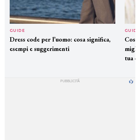
GUIDE
GUID
Dress code per l’uomo: cosa significa,
Cos'è
esempi e suggerimenti
miglio
tua c