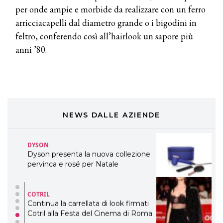
per onde ampie e morbide da realizzare con un ferro
eco-sostenibile linea di prodotti
professionali
arricciacapelli dal diametro grande o i bigodini in
feltro, conferendo così all’hairlook un sapore più
DAVINES
anni ’80.
Davines presenta cofanetti beauty
preziosi per un regalo adatto ad
ogni capello
COSMOPROF WORLDWIDE BOLOGNA
Cosmprof Worldwide Bologna
presenta THE BEAUTY &
WELLNESS CONGRESS 2022: I
NEWS DALLE AZIENDE
TEMI
DYSON
Dyson presenta la nuova collezione
pervinca e rosé per Natale
COTRIL
Continua la carrellata di look firmati
Cotril alla Festa del Cinema di Roma