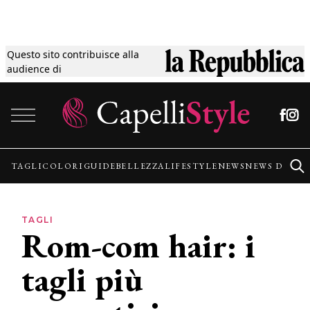
Questo sito contribuisce alla
Tagli
audience di
Vai al contenuto
Colori
Guide
TAGLI
COLORI
GUIDE
BELLEZZA
LIFESTYLE
NEWS
NEWS DALLE
Bellezza
TAGLI
Rom-com hair: i
Lifestyle
tagli più
News