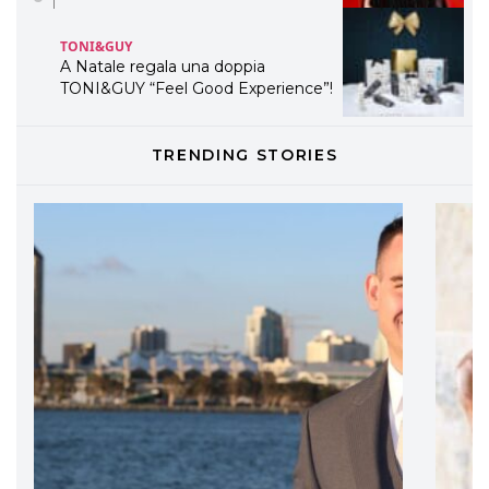
TONI&GUY
A Natale regala una doppia
TONI&GUY “Feel Good Experience”!
TONI&GUY
TRENDING STORIES
LABEL.M lancia la sua innovativa ed
eco-sostenibile linea di prodotti
professionali
DAVINES
Davines presenta cofanetti beauty
preziosi per un regalo adatto ad
ogni capello