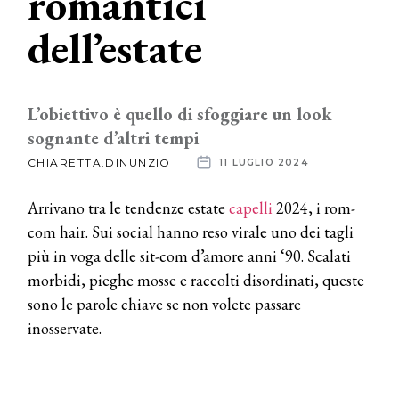
romantici
dell’estate
News
dalle
aziende
L’obiettivo è quello di sfoggiare un look
sognante d’altri tempi
CHIARETTA.DINUNZIO
11 LUGLIO 2024
Arrivano tra le tendenze estate
capelli
2024, i rom-
com hair. Sui social hanno reso virale uno dei tagli
più in voga delle sit-com d’amore anni ‘90. Scalati
morbidi, pieghe mosse e raccolti disordinati, queste
sono le parole chiave se non volete passare
inosservate.