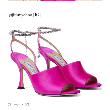
DYSON
Dyson presenta la nuova collezione
@jimmychoo [IG]
pervinca e rosé per Natale
COTRIL
Continua la carrellata di look firmati
Cotril alla Festa del Cinema di Roma
TONI&GUY
A Natale regala una doppia
TONI&GUY “Feel Good Experience”!
TONI&GUY
LABEL.M lancia la sua innovativa ed
eco-sostenibile linea di prodotti
professionali
DAVINES
@jimmychoo [IG]
Davines presenta cofanetti beauty