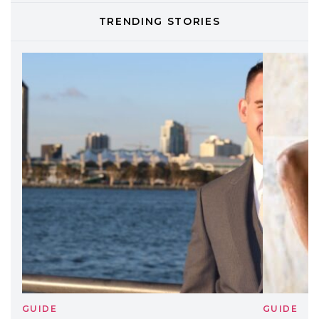
TONI&GUY
TRENDING STORIES
LABEL.M lancia la sua innovativa ed
eco-sostenibile linea di prodotti
professionali
DAVINES
Davines presenta cofanetti beauty
preziosi per un regalo adatto ad
ogni capello
GUIDE
GUID