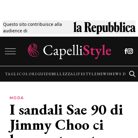
Questo sito contribuisce alla
Tagli
audience di
Vai al contenuto
Colori
Guide
TAGLI
COLORI
GUIDE
BELLEZZA
LIFESTYLE
NEWS
NEWS DALLE
Bellezza
MODA
I sandali Sae 90 di
Lifestyle
Jimmy Choo ci
News