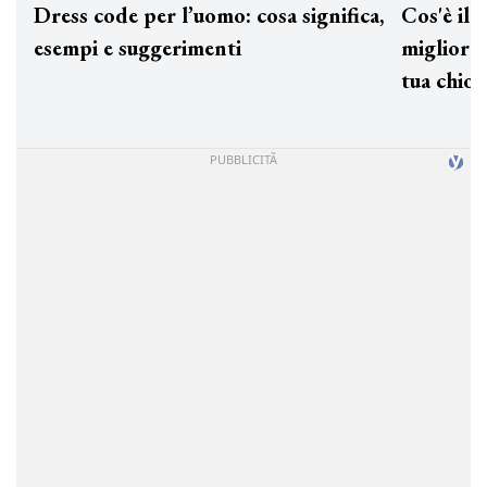
Dress code per l’uomo: cosa significa,
Cos'è
esempi e suggerimenti
miglio
tua c