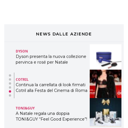
preziosi per un regalo adatto ad
ogni capello
COSMOPROF WORLDWIDE BOLOGNA
Cosmprof Worldwide Bologna
presenta THE BEAUTY &
WELLNESS CONGRESS 2022: I
NEWS DALLE AZIENDE
TEMI
DYSON
Dyson presenta la nuova collezione
pervinca e rosé per Natale
COTRIL
Continua la carrellata di look firmati
Cotril alla Festa del Cinema di Roma
TONI&GUY
A Natale regala una doppia
TONI&GUY “Feel Good Experience”!