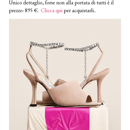
Unico dettaglio, forse non alla portata di tutti è il
prezzo: 895 €.
Clicca qui
per acquistarli..
COSMOPROF WORLDWIDE BOLOGNA
Cosmprof Worldwide Bologna
presenta THE BEAUTY &
WELLNESS CONGRESS 2022: I
TEMI