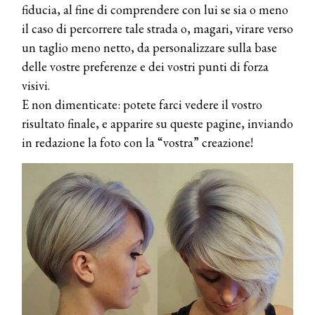
fiducia, al fine di comprendere con lui se sia o meno
il caso di percorrere tale strada o, magari, virare verso
un taglio meno netto, da personalizzare sulla base
delle vostre preferenze e dei vostri punti di forza
COSMOPROF WORLDWIDE BOLOGNA
Cosmprof Worldwide Bologna
visivi.
presenta THE BEAUTY &
E non dimenticate: potete farci vedere il vostro
WELLNESS CONGRESS 2022: I
risultato finale, e apparire su queste pagine, inviando
TEMI
in redazione la foto con la “vostra” creazione!
DYSON
Dyson presenta la nuova collezione
pervinca e rosé per Natale
COTRIL
Continua la carrellata di look firmati
Cotril alla Festa del Cinema di Roma
TONI&GUY
A Natale regala una doppia