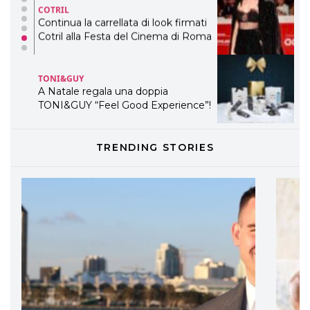
COTRIL
Continua la carrellata di look firmati
Cotril alla Festa del Cinema di Roma
TONI&GUY
A Natale regala una doppia
TONI&GUY “Feel Good Experience”!
TONI&GUY
TRENDING STORIES
LABEL.M lancia la sua innovativa ed
eco-sostenibile linea di prodotti
professionali
DAVINES
Davines presenta cofanetti beauty
preziosi per un regalo adatto ad
ogni capello