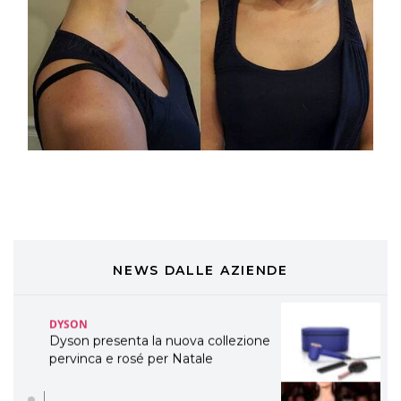
TONI&GUY “Feel Good Experience”!
TONI&GUY
LABEL.M lancia la sua innovativa ed
eco-sostenibile linea di prodotti
professionali
DAVINES
Davines presenta cofanetti beauty
preziosi per un regalo adatto ad
ogni capello
COSMOPROF WORLDWIDE BOLOGNA
Cosmprof Worldwide Bologna
presenta THE BEAUTY &
WELLNESS CONGRESS 2022: I
NEWS DALLE AZIENDE
TEMI
DYSON
Dyson presenta la nuova collezione
pervinca e rosé per Natale