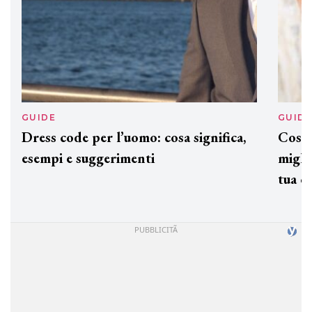
GUIDE
GUID
Dress code per l’uomo: cosa significa,
Cos'è
esempi e suggerimenti
miglio
tua c