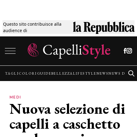
Questo sito contribuisce alla
Tagli
audience di
Vai al contenuto
Colori
Guide
TAGLI
COLORI
GUIDE
BELLEZZA
LIFESTYLE
NEWS
NEWS DALLE
Bellezza
MEDI
Nuova selezione di
Lifestyle
capelli a caschetto
News