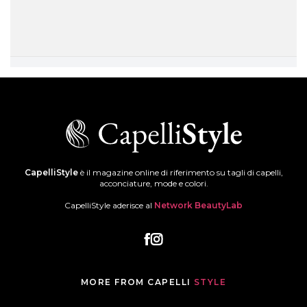
CapelliStyle
è il magazine online di riferimento su tagli di capelli,
acconciature, mode e colori.
CapelliStyle aderisce al
Network BeautyLab
MORE FROM CAPELLI
STYLE