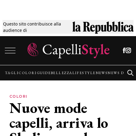
Questo sito contribuisce alla
Tagli
audience di
Vai al contenuto
Colori
Guide
TAGLI
COLORI
GUIDE
BELLEZZA
LIFESTYLE
NEWS
NEWS DALLE
Bellezza
COLORI
Nuove mode
Lifestyle
capelli, arriva lo
News