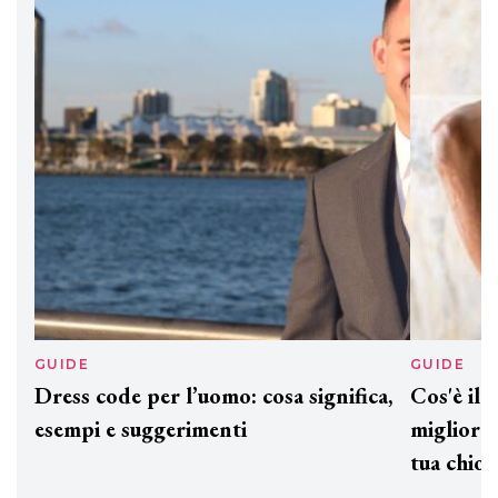
DAVINES
Davines presenta cofanetti beauty
preziosi per un regalo adatto ad
ogni capello
GUIDE
GUID
Dress code per l’uomo: cosa significa,
Cos'è
esempi e suggerimenti
miglio
tua c