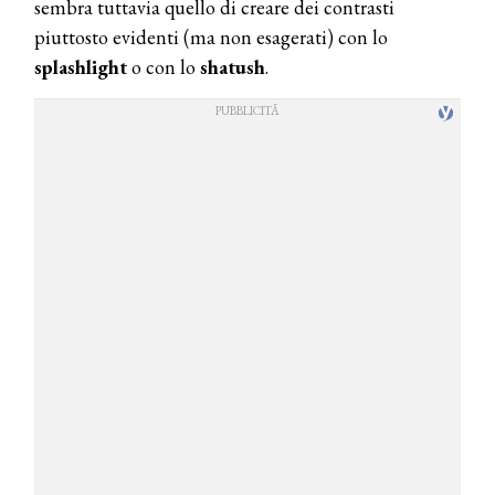
sembra tuttavia quello di creare dei contrasti
piuttosto evidenti (ma non esagerati) con lo
splashlight
o con lo
shatush
.
COSMOPROF WORLDWIDE BOLOGNA
Cosmprof Worldwide Bologna
presenta THE BEAUTY &
WELLNESS CONGRESS 2022: I
TEMI
DYSON
Dyson presenta la nuova collezione
pervinca e rosé per Natale