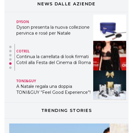
WELLNESS CONGRESS 2022: I
NEWS DALLE AZIENDE
TEMI
DYSON
Dyson presenta la nuova collezione
pervinca e rosé per Natale
COTRIL
Continua la carrellata di look firmati
Cotril alla Festa del Cinema di Roma
TONI&GUY
A Natale regala una doppia
TONI&GUY “Feel Good Experience”!
TONI&GUY
TRENDING STORIES
LABEL.M lancia la sua innovativa ed
eco-sostenibile linea di prodotti
professionali