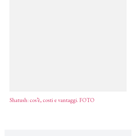
COTRIL
Continua la carrellata di look firmati
Cotril alla Festa del Cinema di Roma
TONI&GUY
A Natale regala una doppia
TONI&GUY “Feel Good Experience”!
TONI&GUY
LABEL.M lancia la sua innovativa ed
eco-sostenibile linea di prodotti
professionali
DAVINES
Shatush: cos’è, costi e vantaggi. FOTO
Davines presenta cofanetti beauty
preziosi per un regalo adatto ad
ogni capello
COSMOPROF WORLDWIDE BOLOGNA
Cosmprof Worldwide Bologna
presenta THE BEAUTY &