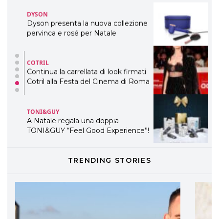
DYSON
Dyson presenta la nuova collezione
pervinca e rosé per Natale
COTRIL
Continua la carrellata di look firmati
Cotril alla Festa del Cinema di Roma
TONI&GUY
A Natale regala una doppia
TONI&GUY “Feel Good Experience”!
TONI&GUY
TRENDING STORIES
LABEL.M lancia la sua innovativa ed
eco-sostenibile linea di prodotti
professionali
DAVINES
Davines presenta cofanetti beauty