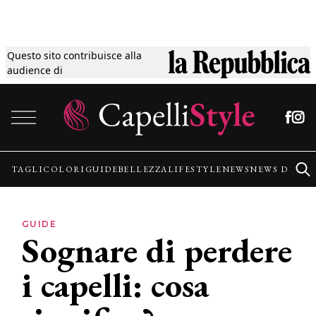
Questo sito contribuisce alla
Tagli
audience di
Vai al contenuto
Colori
Guide
TAGLI
COLORI
GUIDE
BELLEZZA
LIFESTYLE
NEWS
NEWS DALLE
Bellezza
GUIDE
Sognare di perdere
Lifestyle
i capelli: cosa
News