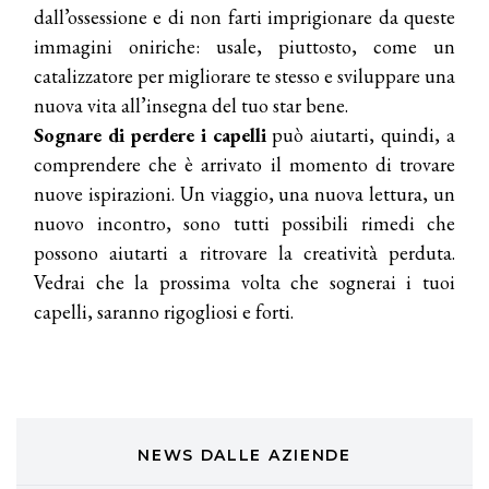
dall’ossessione e di non farti imprigionare da queste
Cotril alla Festa del Cinema di Roma
immagini oniriche: usale, piuttosto, come un
catalizzatore per migliorare te stesso e sviluppare una
TONI&GUY
nuova vita all’insegna del tuo star bene.
A Natale regala una doppia
TONI&GUY “Feel Good Experience”!
Sognare di perdere i capelli
può aiutarti, quindi, a
comprendere che è arrivato il momento di trovare
TONI&GUY
nuove ispirazioni. Un viaggio, una nuova lettura, un
LABEL.M lancia la sua innovativa ed
nuovo incontro, sono tutti possibili rimedi che
eco-sostenibile linea di prodotti
professionali
possono aiutarti a ritrovare la creatività perduta.
Vedrai che la prossima volta che sognerai i tuoi
DAVINES
capelli, saranno rigogliosi e forti.
Davines presenta cofanetti beauty
preziosi per un regalo adatto ad
ogni capello
COSMOPROF WORLDWIDE BOLOGNA
Cosmprof Worldwide Bologna
presenta THE BEAUTY &
WELLNESS CONGRESS 2022: I
NEWS DALLE AZIENDE
TEMI