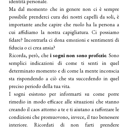
identità personale.
Ma dal momento che in genere non ci è sempre
possibile prenderci cura dei nostri capelli da soli, è
importante anche capire che ruolo ha la persona a
cui affidiamo la nostra capigliatura. Ci possiamo
fidare? Incontrarla ci dona emozioni e sentimenti di
fiducia o ci crea ansia?
Ricorda, però, che
i sogni non sono profezie
. Sono
COSMOPROF WORLDWIDE BOLOGNA
semplici indicazioni di come ti senti in quel
Cosmprof Worldwide Bologna
determinato momento e di come la mente inconscia
presenta THE BEAUTY &
WELLNESS CONGRESS 2022: I
sta rispondendo a ciò che sta succedendo in quel
TEMI
preciso periodo della tua vita.
I sogni esistono per informarti su come porre
DYSON
Dyson presenta la nuova collezione
rimedio in modo efficace alle situazioni che stanno
pervinca e rosé per Natale
creando il caos attorno a te e ti aiutano a rafforzare le
condizioni che promuovono, invece, il tuo benessere
COTRIL
interiore. Ricordati di non farti prendere
Continua la carrellata di look firmati