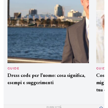
preziosi per un regalo adatto ad
ogni capello
GUIDE
GUID
Dress code per l’uomo: cosa significa,
Cos'è
esempi e suggerimenti
miglio
tua c