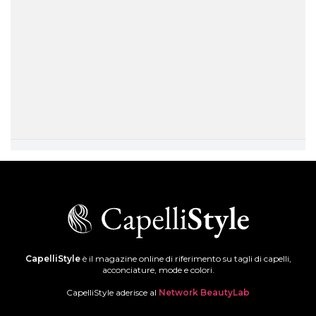
CapelliStyle
è il magazine online di riferimento su tagli di capelli,
acconciature, mode e colori.
CapelliStyle aderisce al
Network BeautyLab