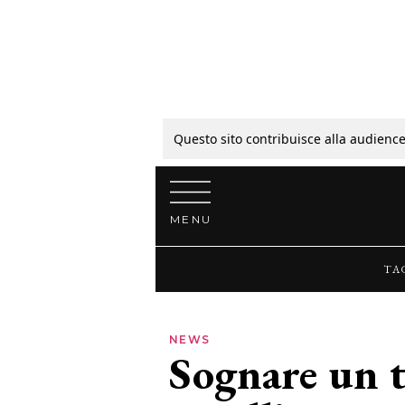
Tagli
Colori
Questo sito contribuisce alla audience
Vai al contenuto
Guide
MENU
Bellezza
TA
Lifestyle
NEWS
Sognare un t
News