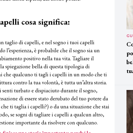
apelli cosa significa:
GU
n taglio di capelli, e nel sogno i tuoi capelli
Co
do l’esperienza, è probabile che il sogno sia un
po
biamento positivo nella tua vita. Tagliare il
be
la spiegazione bella di questa tipologia di
tu
ni che qualcuno ti tagli i capelli in un modo che ti
ttura contro la tua volontà, è tutta un’altra storia.
ti senti turbato e dispiaciuto durante il sogno,
nsazione di essere stato derubato del tuo potere da
che ti taglia i capelli?) o da una situazione che stai
odo, se sogni di tagliare i capelli a qualcun altro,
estione importante da risolvere con qualcuno.
do finisce una storia importante: perché lo