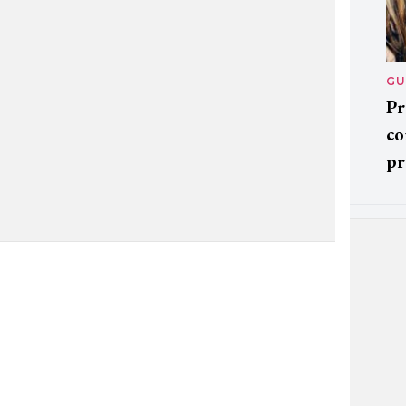
GU
Pr
co
pr