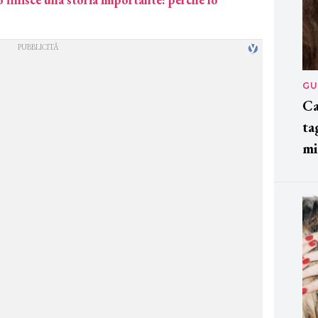
GU
Ca
ta
mi