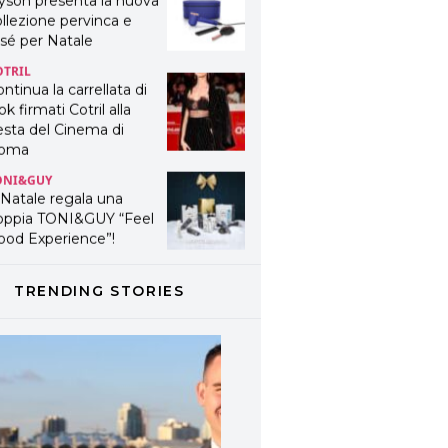
yson presenta la nuova
llezione pervinca e
sé per Natale
OTRIL
ntinua la carrellata di
ok firmati Cotril alla
esta del Cinema di
oma
ONI&GUY
 Natale regala una
oppia TONI&GUY “Feel
ood Experience”!
ONI&GUY
ABEL.M lancia la sua
TRENDING STORIES
novativa ed eco-
stenibile linea di
odotti professionali
AVINES
avines presenta
fanetti beauty preziosi
r un regalo adatto ad
ni capello