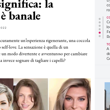
significa: la
D
co
 è banale
ro
C
Co
lo
2022
F
R
 è sicuramente un’esperienza rigenerante, una coccola
T
o self-love. La sensazione è quella di un
A
e un modo divertente e avventuroso per cambiare
d
G
 invece sognare di tagliare i capelli?
T
L
in
so
pr
D
D
co
pe
og