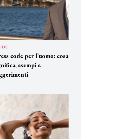
IDE
ess code per l’uomo: cosa
gnifica, esempi e
ggerimenti