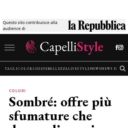
Questo sito contribuisce alla
Tagli
audience di
Vai al contenuto
Colori
Guide
TAGLI
COLORI
GUIDE
BELLEZZA
LIFESTYLE
NEWS
NEWS DALLE
Bellezza
COLORI
Sombré: offre più
Lifestyle
sfumature che
News