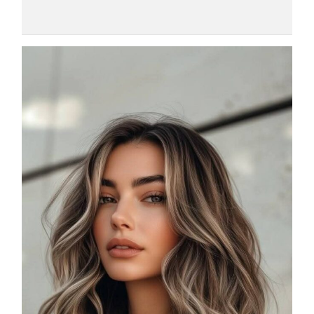
COSMOPROF WORLDWIDE BOLOGNA
Cosmprof Worldwide Bologna
presenta THE BEAUTY &
WELLNESS CONGRESS 2022: I
TEMI
DYSON
Dyson presenta la nuova collezione