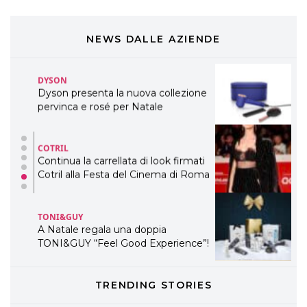
Cosmprof Worldwide Bologna
presenta THE BEAUTY &
WELLNESS CONGRESS 2022: I
NEWS DALLE AZIENDE
TEMI
DYSON
Dyson presenta la nuova collezione
pervinca e rosé per Natale
COTRIL
Continua la carrellata di look firmati
Cotril alla Festa del Cinema di Roma
TONI&GUY
A Natale regala una doppia
TONI&GUY “Feel Good Experience”!
TONI&GUY
TRENDING STORIES
LABEL.M lancia la sua innovativa ed
eco-sostenibile linea di prodotti