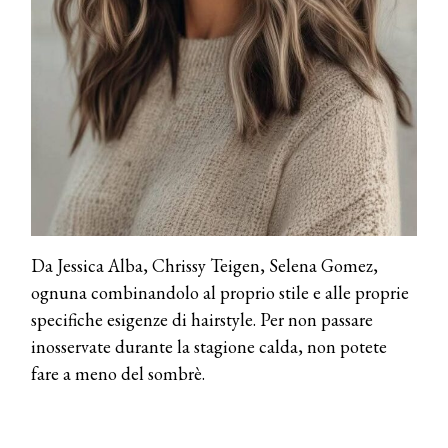
pervinca e rosé per Natale
COTRIL
Continua la carrellata di look firmati
Cotril alla Festa del Cinema di Roma
TONI&GUY
A Natale regala una doppia
TONI&GUY “Feel Good Experience”!
TONI&GUY
Da Jessica Alba, Chrissy Teigen, Selena Gomez,
LABEL.M lancia la sua innovativa ed
ognuna combinandolo al proprio stile e alle proprie
eco-sostenibile linea di prodotti
professionali
specifiche esigenze di hairstyle. Per non passare
inosservate durante la stagione calda, non potete
DAVINES
fare a meno del sombrè.
Davines presenta cofanetti beauty
preziosi per un regalo adatto ad
ogni capello
COSMOPROF WORLDWIDE BOLOGNA