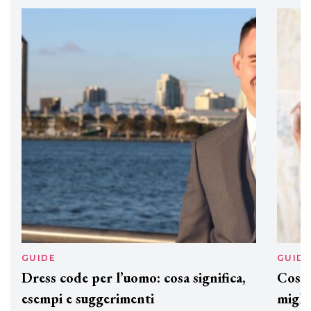
professionali
DAVINES
Davines presenta cofanetti beauty
preziosi per un regalo adatto ad
ogni capello
GUIDE
GUID
Dress code per l’uomo: cosa significa,
Cos'è
esempi e suggerimenti
miglio