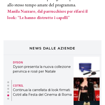
professionali
allo stesso tempo amate del programma.
Manila Nazzaro, dal parrucchiere per rifarsi il
DAVINES
look: “Le hanno distrutto i capelli”
Davines presenta cofanetti beauty
preziosi per un regalo adatto ad
ogni capello
COSMOPROF WORLDWIDE BOLOGNA
Cosmprof Worldwide Bologna
presenta THE BEAUTY &
WELLNESS CONGRESS 2022: I
NEWS DALLE AZIENDE
TEMI
DYSON
Dyson presenta la nuova collezione
pervinca e rosé per Natale
COTRIL
Continua la carrellata di look firmati
Cotril alla Festa del Cinema di Roma