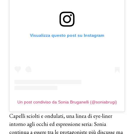
Cosmprof Worldwide Bologna
presenta THE BEAUTY &
WELLNESS CONGRESS 2022: I
TEMI
DYSON
Visualizza questo post su Instagram
Dyson presenta la nuova collezione
pervinca e rosé per Natale
COTRIL
Continua la carrellata di look firmati
Cotril alla Festa del Cinema di Roma
TONI&GUY
A Natale regala una doppia
Un post condiviso da Sonia Bruganelli (@soniabrugi)
TONI&GUY “Feel Good Experience”!
Capelli sciolti e ondulati, una linea di eye-liner
TONI&GUY
intorno agli occhi ed espressione seria: Sonia
LABEL.M lancia la sua innovativa ed
continua a essere tra le protagoniste più discusse ma
eco-sostenibile linea di prodotti