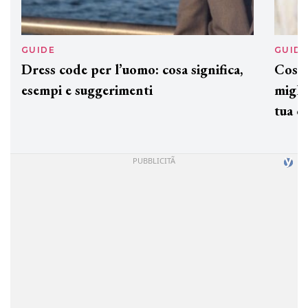
GUIDE
GUID
Dress code per l’uomo: cosa significa,
Cos'è
esempi e suggerimenti
miglio
tua c