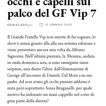
occhi e capelli sul
palco del GF Vip 7
News
dalle
ERIKACAPELLI
31 GENNAIO 2023
aziende
Il Grande Fratello Vip non smette di far sognare, lo
show è ormai giunto alla alla sua settima edizione e
viene presentato ancora una volta da Alfonso
Signorini. Nell’ultima puntata, la 30esima, andata
in onda domenica sera, si sono susseguite tante
sorprese, una dietro l’altra: dall’eliminazione di
George all’incontro di Daniele Dal Moro con suo
padre. Ad aver avuto gli occhi puntati addosso è
stata però soprattutto Sonia Bruganelli: per quale
motivo ha indossato un maxi cappello nel corso di
gran parte della diretta?