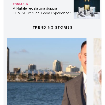
TONI&GUY
A Natale regala una doppia
TONI&GUY “Feel Good Experience”!
TONI&GUY
TRENDING STORIES
LABEL.M lancia la sua innovativa ed
eco-sostenibile linea di prodotti
professionali
DAVINES
Davines presenta cofanetti beauty
preziosi per un regalo adatto ad
ogni capello