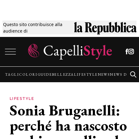
Questo sito contribuisce alla
Tagli
audience di
Vai al contenuto
Colori
Guide
TAGLI
COLORI
GUIDE
BELLEZZA
LIFESTYLE
NEWS
NEWS DALLE
Bellezza
LIFESTYLE
Sonia Bruganelli:
Lifestyle
perché ha nascosto
News