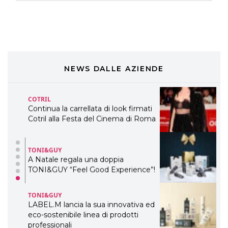
Dyson presenta la nuova collezione
pervinca e rosé per Natale
COTRIL
Continua la carrellata di look firmati
Cotril alla Festa del Cinema di Roma
NEWS DALLE AZIENDE
TONI&GUY
A Natale regala una doppia
TONI&GUY “Feel Good Experience”!
TONI&GUY
LABEL.M lancia la sua innovativa ed
eco-sostenibile linea di prodotti
professionali
DAVINES
Davines presenta cofanetti beauty
preziosi per un regalo adatto ad
ogni capello