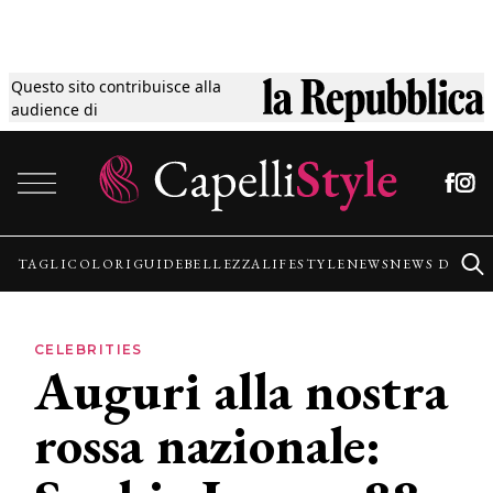
Questo sito contribuisce alla
Tagli
audience di
Vai al contenuto
Colori
Guide
TAGLI
COLORI
GUIDE
BELLEZZA
LIFESTYLE
NEWS
NEWS DALLE
Bellezza
CELEBRITIES
Auguri alla nostra
Lifestyle
rossa nazionale:
News