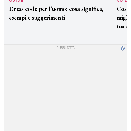
GUIDE
GUID
Dress code per l’uomo: cosa significa,
Cos'è
esempi e suggerimenti
miglio
tua c