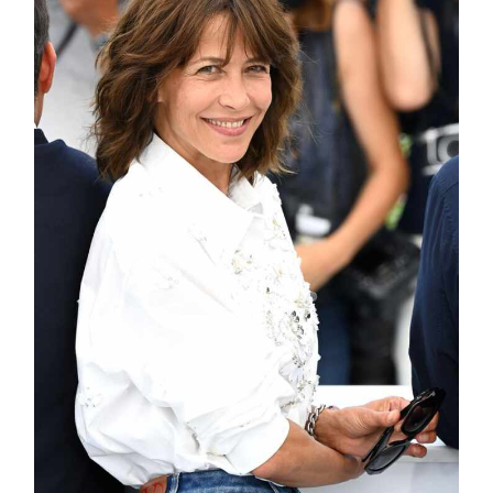
COSMOPROF WORLDWIDE BOLOGNA
Cosmprof Worldwide Bologna
presenta THE BEAUTY &
WELLNESS CONGRESS 2022: I
TEMI
DYSON
Dyson presenta la nuova collezione
pervinca e rosé per Natale
COTRIL
Continua la carrellata di look firmati
Cotril alla Festa del Cinema di Roma
TONI&GUY
A Natale regala una doppia
TONI&GUY “Feel Good Experience”!