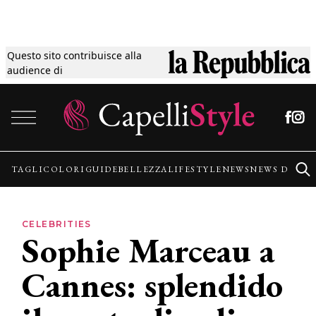
Questo sito contribuisce alla
Tagli
audience di
Vai al contenuto
Colori
Guide
TAGLI
COLORI
GUIDE
BELLEZZA
LIFESTYLE
NEWS
NEWS DALLE
Bellezza
CELEBRITIES
Sophie Marceau a
Lifestyle
Cannes: splendido
News