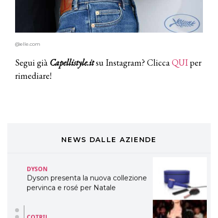
TONI&GUY
LABEL.M lancia la sua innovativa ed
eco-sostenibile linea di prodotti
@elle.com
professionali
Segui già
Capellistyle.it
su Instagram? Clicca
QUI
per
DAVINES
rimediare!
Davines presenta cofanetti beauty
preziosi per un regalo adatto ad
ogni capello
COSMOPROF WORLDWIDE BOLOGNA
Cosmprof Worldwide Bologna
presenta THE BEAUTY &
WELLNESS CONGRESS 2022: I
NEWS DALLE AZIENDE
TEMI
DYSON
Dyson presenta la nuova collezione
pervinca e rosé per Natale
COTRIL