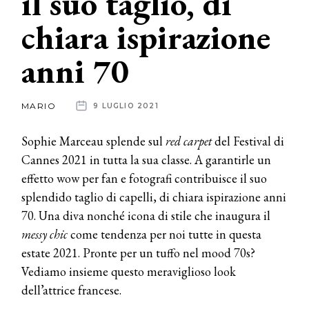
il suo taglio, di
chiara ispirazione
News
anni 70
dalle
aziende
MARIO
9 LUGLIO 2021
Sophie Marceau splende sul
red carpet
del Festival di
Cannes 2021 in tutta la sua classe. A garantirle un
effetto wow per fan e fotografi contribuisce il suo
splendido taglio di capelli, di chiara ispirazione anni
70. Una diva nonché icona di stile che inaugura il
messy chic
come tendenza per noi tutte in questa
estate 2021. Pronte per un tuffo nel mood 70s?
Vediamo insieme questo meraviglioso look
dell’attrice francese.