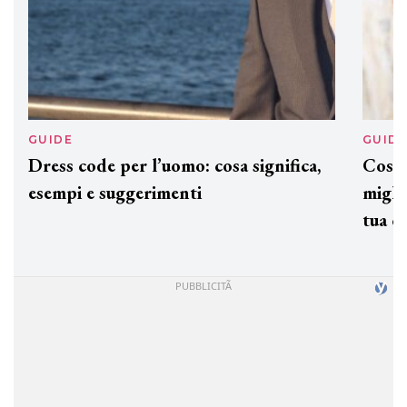
GUIDE
GUID
Dress code per l’uomo: cosa significa,
Cos'è
esempi e suggerimenti
miglio
tua c