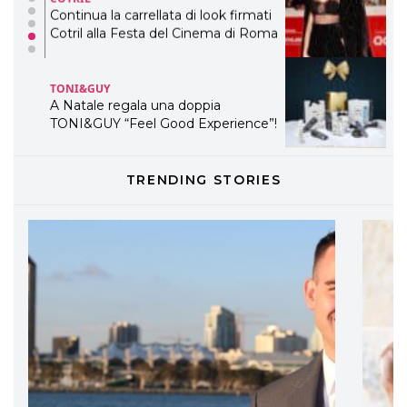
Continua la carrellata di look firmati
Cotril alla Festa del Cinema di Roma
TONI&GUY
A Natale regala una doppia
TONI&GUY “Feel Good Experience”!
TONI&GUY
TRENDING STORIES
LABEL.M lancia la sua innovativa ed
eco-sostenibile linea di prodotti
professionali
DAVINES
Davines presenta cofanetti beauty
preziosi per un regalo adatto ad
ogni capello