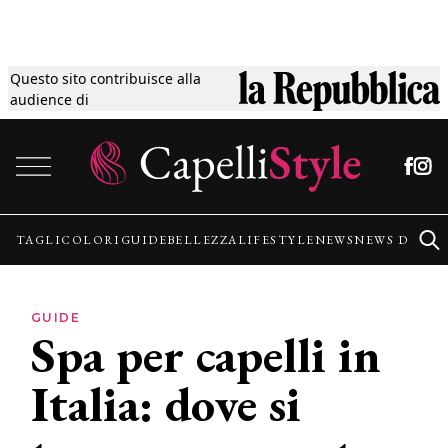
Questo sito contribuisce alla
Tagli
audience di
Vai al contenuto
Colori
Guide
TAGLI
COLORI
GUIDE
BELLEZZA
LIFESTYLE
NEWS
NEWS DALLE
Bellezza
GUIDE
Spa per capelli in
Lifestyle
Italia: dove si
News