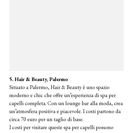
COSMOPROF WORLDWIDE BOLOGNA
Cosmprof Worldwide Bologna
presenta THE BEAUTY &
WELLNESS CONGRESS 2022: I
TEMI
DYSON
Dyson presenta la nuova collezione
pervinca e rosé per Natale
5. Hair & Beauty, Palermo
Situato a Palermo, Hair & Beauty è uno spazio
COTRIL
moderno e chic che offre un’esperienza di spa per
Continua la carrellata di look firmati
capelli completa. Con un lounge bar alla moda, crea
Cotril alla Festa del Cinema di Roma
un’atmosfera positiva e piacevole. I costi partono da
circa 70 euro per un taglio di base.
TONI&GUY
I costi per visitare queste spa per capelli possono
A Natale regala una doppia