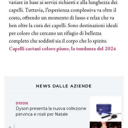
TONI&GUY “Feel Good Experience”!
variare in base ai servizi richiesti e alla lunghezza dei
capelli. Tuttavia, l’esperienza complessiva va oltre il
TONI&GUY
costo, offrendo un momento di lusso e relax che va
LABEL.M lancia la sua innovativa ed
ben oltre la cura dei capelli. Sono destinazioni ideali
eco-sostenibile linea di prodotti
professionali
per coloro che cercano un rifugio di bellezza
completo che soddisfi sia il corpo che lo spirito.
DAVINES
Capelli castani colore pieno, la tendenza del 2024
Davines presenta cofanetti beauty
preziosi per un regalo adatto ad
ogni capello
COSMOPROF WORLDWIDE BOLOGNA
Cosmprof Worldwide Bologna
presenta THE BEAUTY &
WELLNESS CONGRESS 2022: I
NEWS DALLE AZIENDE
TEMI
DYSON
Dyson presenta la nuova collezione
pervinca e rosé per Natale