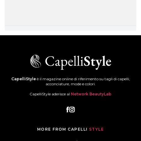
CapelliStyle
è il magazine online di riferimento su tagli di capelli,
acconciature, mode e colori.
CapelliStyle aderisce al
Network BeautyLab
MORE FROM CAPELLI
STYLE