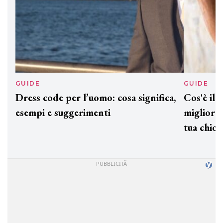
GUIDE
GUID
Dress code per l’uomo: cosa significa,
Cos'è
esempi e suggerimenti
miglio
tua c