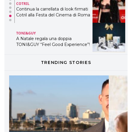
COTRIL
Continua la carrellata di look firmati
Cotril alla Festa del Cinema di Roma
TONI&GUY
A Natale regala una doppia
TONI&GUY “Feel Good Experience”!
TONI&GUY
TRENDING STORIES
LABEL.M lancia la sua innovativa ed
eco-sostenibile linea di prodotti
professionali
DAVINES
Davines presenta cofanetti beauty
preziosi per un regalo adatto ad
ogni capello