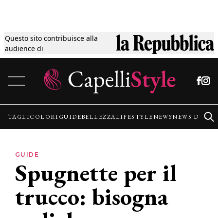
Questo sito contribuisce alla
Tagli
audience di
Vai al contenuto
Colori
Guide
TAGLI
COLORI
GUIDE
BELLEZZA
LIFESTYLE
NEWS
NEWS DALLE
Bellezza
GUIDE
Spugnette per il
Lifestyle
trucco: bisogna
News