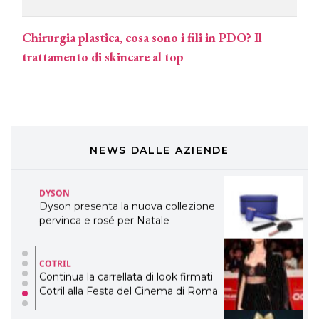
eco-sostenibile linea di prodotti
professionali
Chirurgia plastica, cosa sono i fili in PDO? Il
DAVINES
trattamento di skincare al top
Davines presenta cofanetti beauty
preziosi per un regalo adatto ad
ogni capello
COSMOPROF WORLDWIDE BOLOGNA
Cosmprof Worldwide Bologna
presenta THE BEAUTY &
WELLNESS CONGRESS 2022: I
NEWS DALLE AZIENDE
TEMI
DYSON
Dyson presenta la nuova collezione
pervinca e rosé per Natale
COTRIL
Continua la carrellata di look firmati
Cotril alla Festa del Cinema di Roma