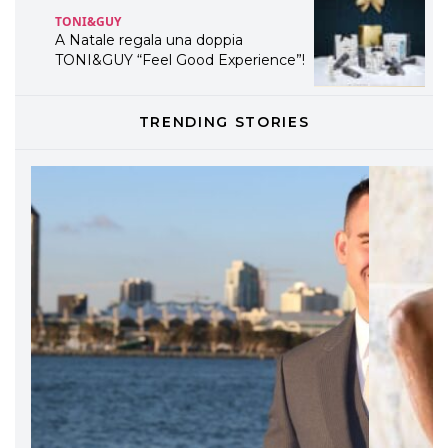
TONI&GUY
A Natale regala una doppia
TONI&GUY “Feel Good Experience”!
TONI&GUY
TRENDING STORIES
LABEL.M lancia la sua innovativa ed
eco-sostenibile linea di prodotti
professionali
DAVINES
Davines presenta cofanetti beauty
preziosi per un regalo adatto ad
ogni capello