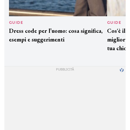
GUIDE
GUID
Dress code per l’uomo: cosa significa,
Cos'è
esempi e suggerimenti
miglio
tua c