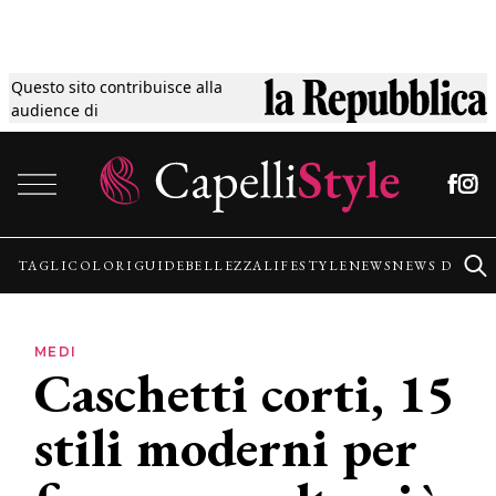
Questo sito contribuisce alla
Tagli
audience di
Vai al contenuto
Colori
Guide
TAGLI
COLORI
GUIDE
BELLEZZA
LIFESTYLE
NEWS
NEWS DALLE
Bellezza
MEDI
Caschetti corti, 15
Lifestyle
stili moderni per
News