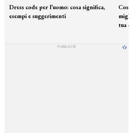
Dress code per l’uomo: cosa significa,
Cos'è
esempi e suggerimenti
miglio
tua c