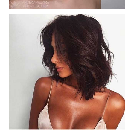
COSMOPROF WORLDWIDE BOLOGNA
Cosmprof Worldwide Bologna
presenta THE BEAUTY &
WELLNESS CONGRESS 2022: I
TEMI
DYSON
Dyson presenta la nuova collezione
pervinca e rosé per Natale