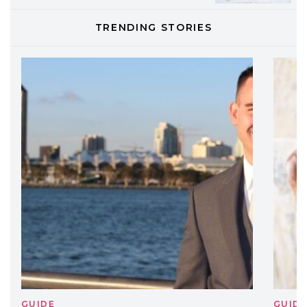
DAVINES
TRENDING STORIES
Davines presenta cofanetti beauty
preziosi per un regalo adatto ad
ogni capello
GUIDE
GUID