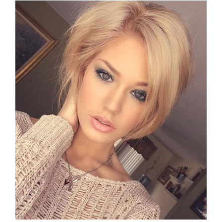
COTRIL
Continua la carrellata di look firmati
Cotril alla Festa del Cinema di Roma
TONI&GUY
A Natale regala una doppia
TONI&GUY “Feel Good Experience”!
TONI&GUY
LABEL.M lancia la sua innovativa ed
eco-sostenibile linea di prodotti
professionali
DAVINES
Davines presenta cofanetti beauty
preziosi per un regalo adatto ad
ogni capello
COSMOPROF WORLDWIDE BOLOGNA
Cosmprof Worldwide Bologna