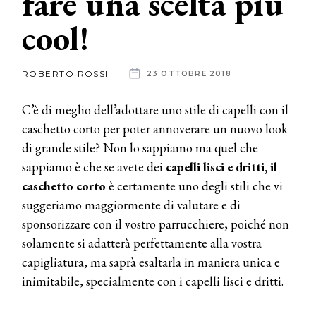
fare una scelta più
cool!
News
dalle
ROBERTO ROSSI
23 OTTOBRE 2018
aziende
C’è di meglio dell’adottare uno stile di capelli con il
caschetto corto per poter annoverare un nuovo look
di grande stile? Non lo sappiamo ma quel che
sappiamo è che se avete dei
capelli lisci e dritti, il
caschetto corto
è certamente uno degli stili che vi
suggeriamo maggiormente di valutare e di
sponsorizzare con il vostro parrucchiere, poiché non
solamente si adatterà perfettamente alla vostra
capigliatura, ma saprà esaltarla in maniera unica e
inimitabile, specialmente con i capelli lisci e dritti.