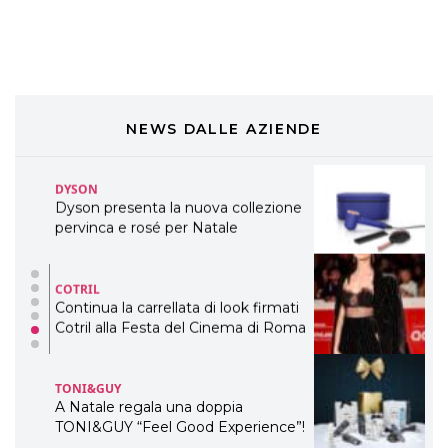
presenta THE BEAUTY &
WELLNESS CONGRESS 2022: I
TEMI
DYSON
Dyson presenta la nuova collezione
pervinca e rosé per Natale
NEWS DALLE AZIENDE
COTRIL
Continua la carrellata di look firmati
Cotril alla Festa del Cinema di Roma
TONI&GUY
A Natale regala una doppia
TONI&GUY “Feel Good Experience”!
TONI&GUY
LABEL.M lancia la sua innovativa ed
eco-sostenibile linea di prodotti
professionali