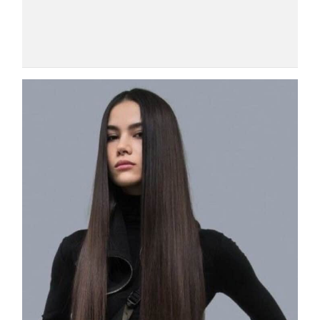
COSMOPROF WORLDWIDE BOLOGNA
Cosmprof Worldwide Bologna
presenta THE BEAUTY &
WELLNESS CONGRESS 2022: I
TEMI
DYSON
Dyson presenta la nuova collezione
pervinca e rosé per Natale