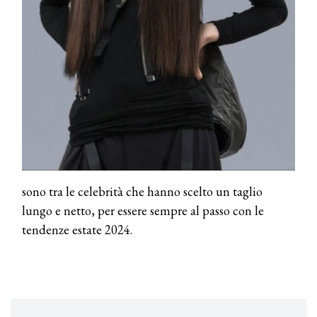
COTRIL
Continua la carrellata di look firmati
Cotril alla Festa del Cinema di Roma
TONI&GUY
A Natale regala una doppia
TONI&GUY “Feel Good Experience”!
TONI&GUY
LABEL.M lancia la sua innovativa ed
eco-sostenibile linea di prodotti
professionali
sono tra le celebrità che hanno scelto un taglio
lungo e netto, per essere sempre al passo con le
DAVINES
tendenze estate 2024.
Davines presenta cofanetti beauty
preziosi per un regalo adatto ad
ogni capello
COSMOPROF WORLDWIDE BOLOGNA
Cosmprof Worldwide Bologna
presenta THE BEAUTY &