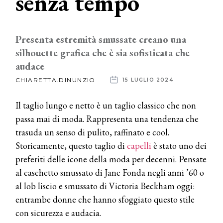
senza tempo
News
Presenta estremità smussate creano una
dalle
silhouette grafica che è sia sofisticata che
aziende
audace
CHIARETTA.DINUNZIO
15 LUGLIO 2024
Il taglio lungo e netto è un taglio classico che non
passa mai di moda. Rappresenta una tendenza che
trasuda un senso di pulito, raffinato e cool.
Storicamente, questo taglio di
capelli
è stato uno dei
preferiti delle icone della moda per decenni. Pensate
al caschetto smussato di Jane Fonda negli anni ’60 o
al lob liscio e smussato di Victoria Beckham oggi:
entrambe donne che hanno sfoggiato questo stile
con sicurezza e audacia.