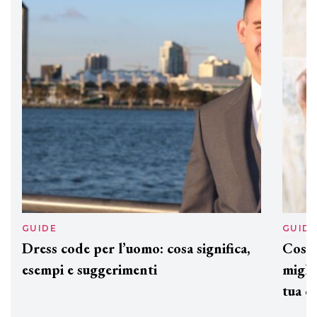
DAVINES
Davines presenta cofanetti beauty
preziosi per un regalo adatto ad
ogni capello
GUIDE
GUID
Dress code per l’uomo: cosa significa,
Cos'è
esempi e suggerimenti
miglio
tua c