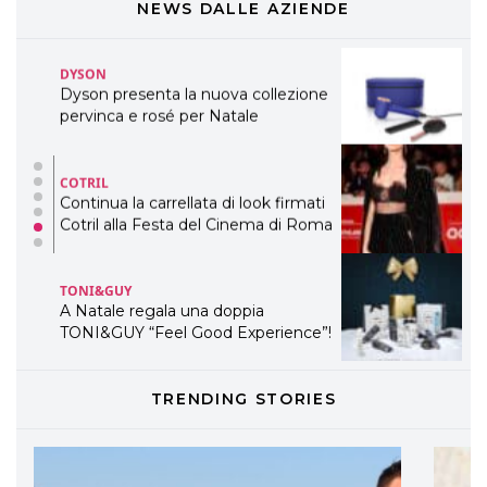
WELLNESS CONGRESS 2022: I
NEWS DALLE AZIENDE
TEMI
DYSON
Dyson presenta la nuova collezione
pervinca e rosé per Natale
COTRIL
Continua la carrellata di look firmati
Cotril alla Festa del Cinema di Roma
TONI&GUY
A Natale regala una doppia
TONI&GUY “Feel Good Experience”!
TONI&GUY
TRENDING STORIES
LABEL.M lancia la sua innovativa ed
eco-sostenibile linea di prodotti
professionali