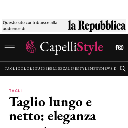
Questo sito contribuisce alla
Tagli
audience di
Vai al contenuto
Colori
Guide
TAGLI
COLORI
GUIDE
BELLEZZA
LIFESTYLE
NEWS
NEWS DALLE
Bellezza
TAGLI
Taglio lungo e
Lifestyle
netto: eleganza
News