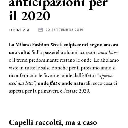
anticipazioni per
il 2020
News
dalle
LUCREZIA
20 SETTEMBRE 2019
aziende
La Milano Fashion Week colpisce nel segno ancora
una volta
! Sulla passerella alcuni accessori
must have
e il trend predominante restano le onde. Le abbiamo
viste in tutte le salse e anche per il prossimo anno si
riconfermano le favorite: onde dall’effetto
“appena
scesi dal letto”
,
onde
flat
e onde naturali
: ecco cosa ci
aspetta per la primavera e l’estate 2020.
Capelli raccolti, ma a caso