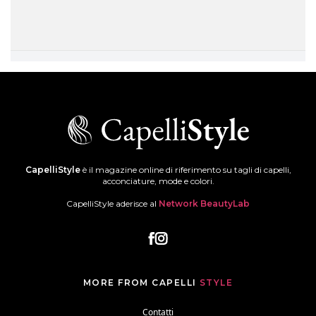
CapelliStyle
è il magazine online di riferimento su tagli di capelli,
acconciature, mode e colori.
CapelliStyle aderisce al
Network BeautyLab
MORE FROM CAPELLI
STYLE
Contatti