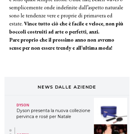
semplicemente onde indefinite dall’aspetto naturale
TONI&GUY
sono le tendenze vere e proprie di primavera ed
LABEL.M lancia la sua innovativa ed
estate.
Vince tutto ciò che è facile e veloce, non più
eco-sostenibile linea di prodotti
professionali
boccoli costruiti ad arte o perfetti, anzi.
Pare proprio che il prossimo anno non avremo
DAVINES
scuse per non essere trendy e all’ultima moda!
Davines presenta cofanetti beauty
preziosi per un regalo adatto ad
ogni capello
COSMOPROF WORLDWIDE BOLOGNA
Cosmprof Worldwide Bologna
presenta THE BEAUTY &
WELLNESS CONGRESS 2022: I
NEWS DALLE AZIENDE
TEMI
DYSON
Dyson presenta la nuova collezione
pervinca e rosé per Natale