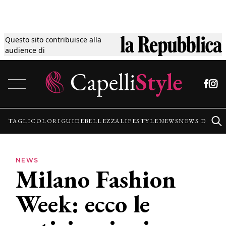
Questo sito contribuisce alla
Tagli
audience di
Vai al contenuto
Colori
Guide
TAGLI
COLORI
GUIDE
BELLEZZA
LIFESTYLE
NEWS
NEWS DALLE
Bellezza
NEWS
Milano Fashion
Lifestyle
Week: ecco le
News