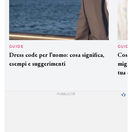
GUIDE
GUID
Dress code per l’uomo: cosa significa,
Cos'è
esempi e suggerimenti
miglio
tua c