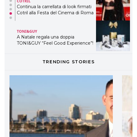
COTRIL
Continua la carrellata di look firmati
Cotril alla Festa del Cinema di Roma
TONI&GUY
A Natale regala una doppia
TONI&GUY “Feel Good Experience”!
TONI&GUY
TRENDING STORIES
LABEL.M lancia la sua innovativa ed
eco-sostenibile linea di prodotti
professionali
DAVINES
Davines presenta cofanetti beauty
preziosi per un regalo adatto ad
ogni capello