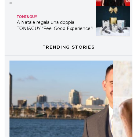
TONI&GUY
A Natale regala una doppia
TONI&GUY “Feel Good Experience”!
TONI&GUY
TRENDING STORIES
LABEL.M lancia la sua innovativa ed
eco-sostenibile linea di prodotti
professionali
DAVINES
Davines presenta cofanetti beauty
preziosi per un regalo adatto ad
ogni capello