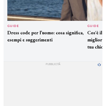
GUIDE
GUID
Dress code per l’uomo: cosa significa,
Cos'è
esempi e suggerimenti
miglio
tua c