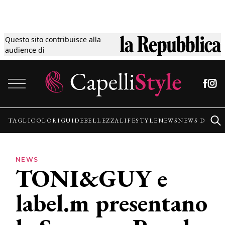
Questo sito contribuisce alla
Tagli
audience di
Vai al contenuto
Colori
Guide
TAGLI
COLORI
GUIDE
BELLEZZA
LIFESTYLE
NEWS
NEWS DALLE
Bellezza
NEWS
TONI&GUY e
Lifestyle
label.m presentano
News