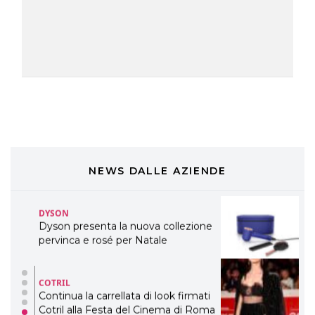
LABEL.M lancia la sua innovativa ed
eco-sostenibile linea di prodotti
professionali
DAVINES
Davines presenta cofanetti beauty
preziosi per un regalo adatto ad
ogni capello
COSMOPROF WORLDWIDE BOLOGNA
Cosmprof Worldwide Bologna
presenta THE BEAUTY &
WELLNESS CONGRESS 2022: I
NEWS DALLE AZIENDE
TEMI
DYSON
Dyson presenta la nuova collezione
pervinca e rosé per Natale
COTRIL
Continua la carrellata di look firmati
Cotril alla Festa del Cinema di Roma