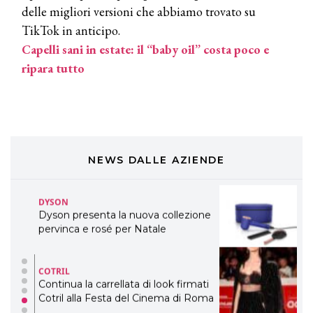
delle migliori versioni che abbiamo trovato su
eco-sostenibile linea di prodotti
professionali
TikTok in anticipo.
Capelli sani in estate: il “baby oil” costa poco e
DAVINES
ripara tutto
Davines presenta cofanetti beauty
preziosi per un regalo adatto ad
ogni capello
COSMOPROF WORLDWIDE BOLOGNA
Cosmprof Worldwide Bologna
presenta THE BEAUTY &
WELLNESS CONGRESS 2022: I
NEWS DALLE AZIENDE
TEMI
DYSON
Dyson presenta la nuova collezione
pervinca e rosé per Natale
COTRIL
Continua la carrellata di look firmati
Cotril alla Festa del Cinema di Roma