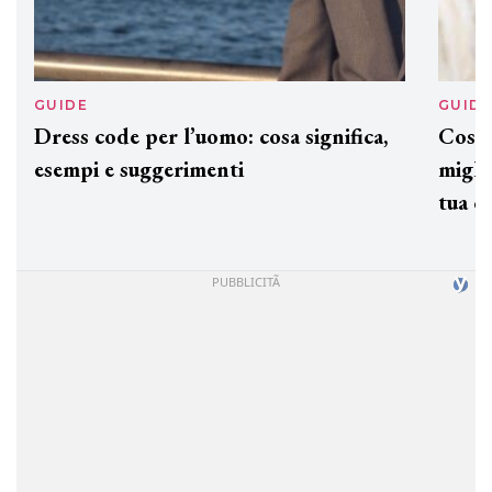
GUIDE
GUID
Dress code per l’uomo: cosa significa,
Cos'è
esempi e suggerimenti
miglio
tua c