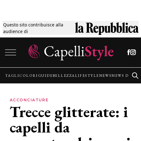
Questo sito contribuisce alla
Tagli
audience di
Vai al contenuto
Colori
Guide
TAGLI
COLORI
GUIDE
BELLEZZA
LIFESTYLE
NEWS
NEWS DALLE
Bellezza
ACCONCIATURE
Trecce glitterate: i
Lifestyle
capelli da
News