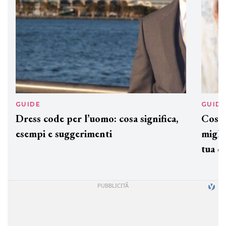
GUIDE
GUID
Dress code per l’uomo: cosa significa,
Cos'è
esempi e suggerimenti
miglio
tua c