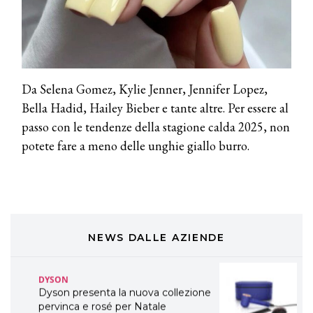
TONI&GUY
A Natale regala una doppia
TONI&GUY “Feel Good Experience”!
TONI&GUY
LABEL.M lancia la sua innovativa ed
Da Selena Gomez, Kylie Jenner, Jennifer Lopez,
eco-sostenibile linea di prodotti
professionali
Bella Hadid, Hailey Bieber e tante altre. Per essere al
passo con le tendenze della stagione calda 2025, non
DAVINES
potete fare a meno delle unghie giallo burro.
Davines presenta cofanetti beauty
preziosi per un regalo adatto ad
ogni capello
COSMOPROF WORLDWIDE BOLOGNA
Cosmprof Worldwide Bologna
presenta THE BEAUTY &
WELLNESS CONGRESS 2022: I
NEWS DALLE AZIENDE
TEMI
DYSON
Dyson presenta la nuova collezione
pervinca e rosé per Natale