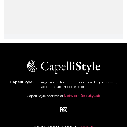
CapelliStyle
è il magazine online di riferimento su tagli di capelli,
acconciature, mode e colori.
CapelliStyle aderisce al
Network BeautyLab