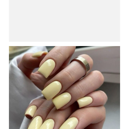
COSMOPROF WORLDWIDE BOLOGNA
Cosmprof Worldwide Bologna
presenta THE BEAUTY &
WELLNESS CONGRESS 2022: I
TEMI
DYSON
Dyson presenta la nuova collezione
pervinca e rosé per Natale
COTRIL
Continua la carrellata di look firmati
Cotril alla Festa del Cinema di Roma