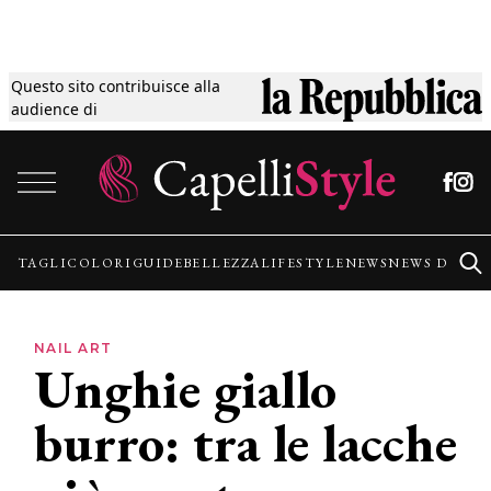
Questo sito contribuisce alla
Tagli
audience di
Vai al contenuto
Colori
Guide
TAGLI
COLORI
GUIDE
BELLEZZA
LIFESTYLE
NEWS
NEWS DALLE
Bellezza
NAIL ART
Unghie giallo
Lifestyle
burro: tra le lacche
News