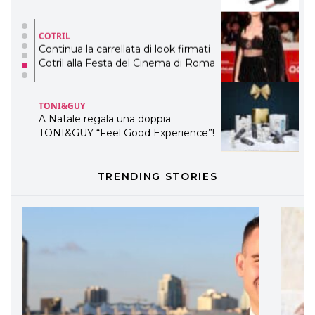
COTRIL
Continua la carrellata di look firmati
Cotril alla Festa del Cinema di Roma
TONI&GUY
A Natale regala una doppia
TONI&GUY “Feel Good Experience”!
TONI&GUY
TRENDING STORIES
LABEL.M lancia la sua innovativa ed
eco-sostenibile linea di prodotti
professionali
DAVINES
Davines presenta cofanetti beauty
preziosi per un regalo adatto ad
ogni capello