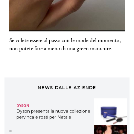
TONI&GUY
LABEL.M lancia la sua innovativa ed
eco-sostenibile linea di prodotti
professionali
Se volete essere al passo con le mode del momento,
DAVINES
Davines presenta cofanetti beauty
non potete fare a meno di una green manicure.
preziosi per un regalo adatto ad
ogni capello
COSMOPROF WORLDWIDE BOLOGNA
Cosmprof Worldwide Bologna
presenta THE BEAUTY &
WELLNESS CONGRESS 2022: I
NEWS DALLE AZIENDE
TEMI
DYSON
Dyson presenta la nuova collezione
pervinca e rosé per Natale
COTRIL