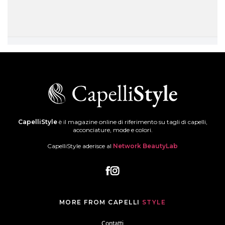
CapelliStyle
è il magazine online di riferimento su tagli di capelli,
acconciature, mode e colori.
CapelliStyle aderisce al
Network BeautyLab
MORE FROM CAPELLI
STYLE
Contatti