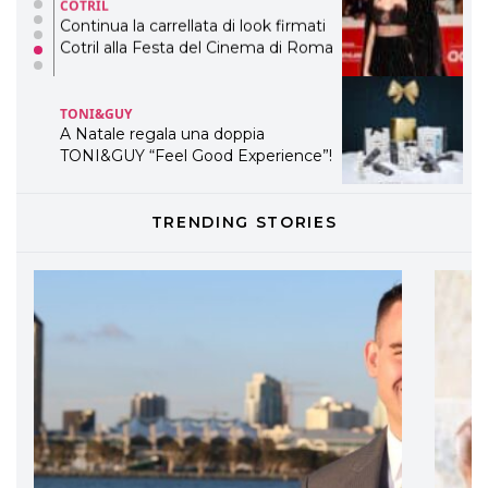
Continua la carrellata di look firmati
Cotril alla Festa del Cinema di Roma
TONI&GUY
A Natale regala una doppia
TONI&GUY “Feel Good Experience”!
TONI&GUY
LABEL.M lancia la sua innovativa ed
TRENDING STORIES
eco-sostenibile linea di prodotti
professionali
DAVINES
Davines presenta cofanetti beauty
preziosi per un regalo adatto ad
ogni capello