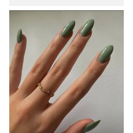
COSMOPROF WORLDWIDE BOLOGNA
Cosmprof Worldwide Bologna
presenta THE BEAUTY &
WELLNESS CONGRESS 2022: I
TEMI
DYSON
Dyson presenta la nuova collezione
pervinca e rosé per Natale
COTRIL
Continua la carrellata di look firmati
Cotril alla Festa del Cinema di Roma
TONI&GUY
A Natale regala una doppia
TONI&GUY “Feel Good Experience”!