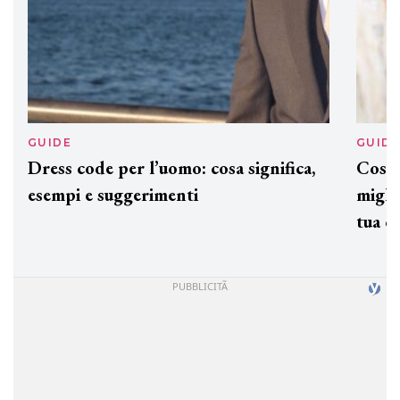
GUIDE
GUID
Dress code per l’uomo: cosa significa,
Cos'è
esempi e suggerimenti
miglio
tua c