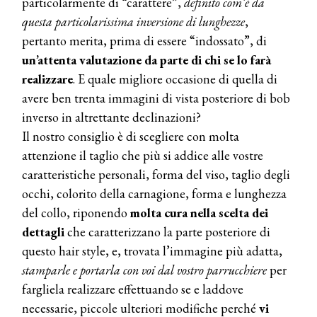
particolarmente di “carattere”,
definito com’è da
TEMI
questa particolarissima inversione di lunghezze
,
pertanto merita, prima di essere “indossato”, di
DYSON
Dyson presenta la nuova collezione
un’attenta valutazione da parte di chi se lo farà
pervinca e rosé per Natale
realizzare
. E quale migliore occasione di quella di
avere ben trenta immagini di vista posteriore di bob
COTRIL
inverso in altrettante declinazioni?
Continua la carrellata di look firmati
Il nostro consiglio è di scegliere con molta
Cotril alla Festa del Cinema di Roma
attenzione il taglio che più si addice alle vostre
caratteristiche personali, forma del viso, taglio degli
TONI&GUY
occhi, colorito della carnagione, forma e lunghezza
A Natale regala una doppia
TONI&GUY “Feel Good Experience”!
del collo, riponendo
molta cura nella scelta dei
dettagli
che caratterizzano la parte posteriore di
TONI&GUY
questo hair style, e, trovata l’immagine più adatta,
LABEL.M lancia la sua innovativa ed
stamparle e portarla con voi dal vostro parrucchiere
per
eco-sostenibile linea di prodotti
professionali
fargliela realizzare effettuando se e laddove
necessarie, piccole ulteriori modifiche perché
vi
DAVINES