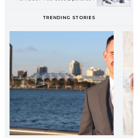
TONI&GUY
TRENDING STORIES
LABEL.M lancia la sua innovativa ed
eco-sostenibile linea di prodotti
professionali
DAVINES
Davines presenta cofanetti beauty
preziosi per un regalo adatto ad
ogni capello