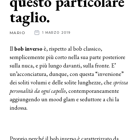
questo particolare
taglio.
News
dalle
MARIO
1 MARZO 2019
aziende
Il
bob inverso
è, rispetto al bob classico,
semplicemente più corto nella sua parte posteriore
sulla nuca, e più lungo davanti, sulla fronte. E’
un’acconciatura, dunque, con questa “inversione”
dei soliti volumi e delle solite lunghezze, che
sprizza
personalità da ogni capello
, contemporaneamente
aggiungendo un mood glam e seduttore a chi la
indossa.
Proprio perché il bob inverso è caratterizzato da