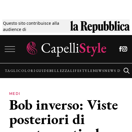
Questo sito contribuisce alla
Tagli
audience di
Vai al contenuto
Colori
Guide
TAGLI
COLORI
GUIDE
BELLEZZA
LIFESTYLE
NEWS
NEWS DALLE
Bellezza
MEDI
Bob inverso: Viste
Lifestyle
posteriori di
News