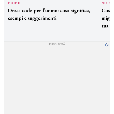
GUIDE
GUID
Dress code per l’uomo: cosa significa,
Cos'è
esempi e suggerimenti
miglio
tua c