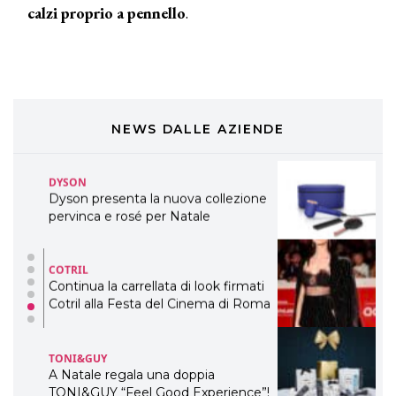
calzi proprio a pennello
.
Davines presenta cofanetti beauty
preziosi per un regalo adatto ad
ogni capello
COSMOPROF WORLDWIDE BOLOGNA
Cosmprof Worldwide Bologna
presenta THE BEAUTY &
WELLNESS CONGRESS 2022: I
NEWS DALLE AZIENDE
TEMI
DYSON
Dyson presenta la nuova collezione
pervinca e rosé per Natale
COTRIL
Continua la carrellata di look firmati
Cotril alla Festa del Cinema di Roma
TONI&GUY
A Natale regala una doppia
TONI&GUY “Feel Good Experience”!