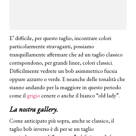
E’ difficile, per questo taglio, incontrare colori
particolarmente stravaganti, possiamo
tranquillamente affermare che ad un taglio classico
corrispondono, per grandi linee, colori classici.
Difficilmente vedrete un bob asimmetrico fucsia
oppure azzurro o verde. E neanche delle tonalità che
stanno andando per la maggiore in questo periodo
come il
grigio
cenere o anche il bianco “old lady”.
La nostra gallery.
COSMOPROF WORLDWIDE BOLOGNA
Come anticipato più sopra, anche se classico, il
Cosmprof Worldwide Bologna
taglio bob inverso è di per se un taglio
presenta THE BEAUTY &
WELLNESS CONGRESS 2022: I