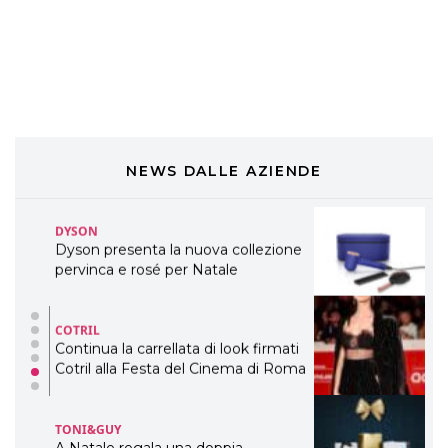
DAVINES
Davines presenta cofanetti beauty
preziosi per un regalo adatto ad
ogni capello
COSMOPROF WORLDWIDE BOLOGNA
Cosmprof Worldwide Bologna
presenta THE BEAUTY &
WELLNESS CONGRESS 2022: I
NEWS DALLE AZIENDE
TEMI
DYSON
Dyson presenta la nuova collezione
pervinca e rosé per Natale
COTRIL
Continua la carrellata di look firmati
Cotril alla Festa del Cinema di Roma
TONI&GUY