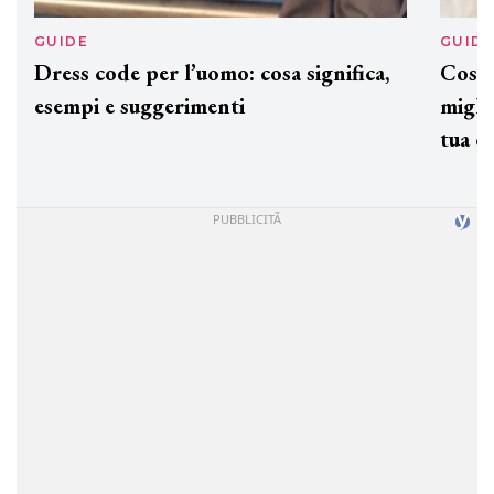
GUIDE
GUID
Dress code per l’uomo: cosa significa,
Cos'è
esempi e suggerimenti
miglio
tua c