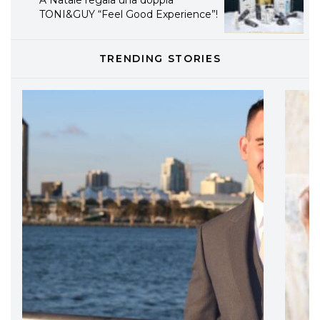
A Natale regala una doppia
TONI&GUY “Feel Good Experience”!
TONI&GUY
TRENDING STORIES
LABEL.M lancia la sua innovativa ed
eco-sostenibile linea di prodotti
professionali
DAVINES
Davines presenta cofanetti beauty
preziosi per un regalo adatto ad
ogni capello