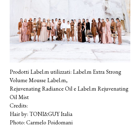
presenta THE BEAUTY &
WELLNESS CONGRESS 2022: I
TEMI
DYSON
Dyson presenta la nuova collezione
pervinca e rosé per Natale
COTRIL
Continua la carrellata di look firmati
Cotril alla Festa del Cinema di Roma
Prodotti Label.m utilizzati: Label.m Extra Strong
Volume Mousse Label.m,
Rejuvenating Radiance Oil e Label.m Rejuvenating
TONI&GUY
A Natale regala una doppia
Oil Mist
TONI&GUY “Feel Good Experience”!
Credits:
Hair by: TONI&GUY Italia
TONI&GUY
Photo: Carmelo Poidomani
LABEL.M lancia la sua innovativa ed
eco-sostenibile linea di prodotti
professionali