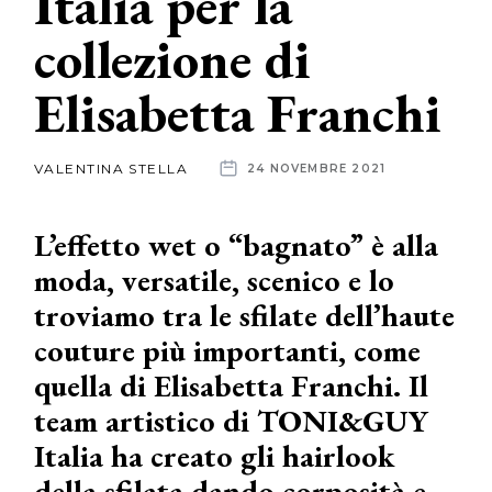
Italia per la
collezione di
News
Elisabetta Franchi
dalle
aziende
VALENTINA STELLA
24 NOVEMBRE 2021
L’effetto wet o “bagnato” è alla
moda, versatile, scenico e lo
troviamo tra le sfilate dell’haute
couture più importanti, come
quella di Elisabetta Franchi. Il
team artistico di TONI&GUY
Italia ha creato gli hairlook
della sfilata dando corposità e