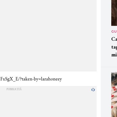
GU
Ca
ta
mi
nFxSgX_E/?taken-by=larahoneey