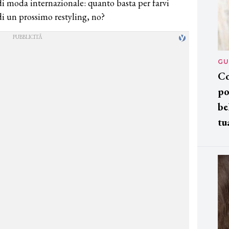
 di moda internazionale: quanto basta per farvi
 di un prossimo restyling, no?
GU
Co
po
be
tu