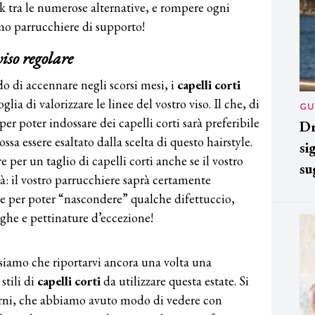
ok tra le numerose alternative, e rompere ogni
imo parrucchiere di supporto!
viso regolare
di accennare negli scorsi mesi, i
capelli corti
lia di valorizzare le linee del vostro viso. Il che, di
GU
er poter indossare dei capelli corti sarà preferibile
Dr
ssa essere esaltato dalla scelta di questo hairstyle.
si
 per un taglio di capelli corti anche se il vostro
su
tà: il vostro parrucchiere saprà certamente
te per poter “nascondere” qualche difettuccio,
ghe e pettinature d’eccezione!
iamo che riportarvi ancora una volta una
stili di
capelli corti
da utilizzare questa estate. Si
derni, che abbiamo avuto modo di vedere con