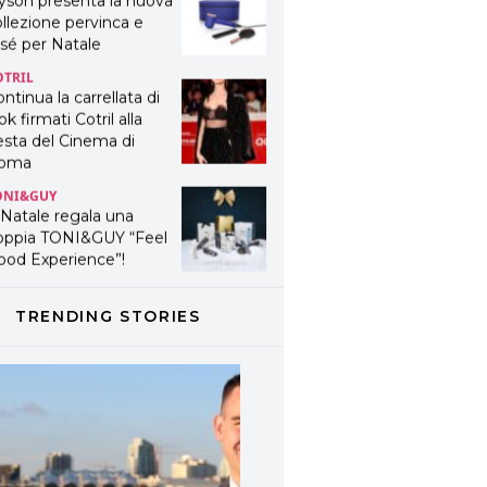
yson presenta la nuova
llezione pervinca e
sé per Natale
OTRIL
ntinua la carrellata di
ok firmati Cotril alla
esta del Cinema di
oma
ONI&GUY
 Natale regala una
oppia TONI&GUY “Feel
ood Experience”!
ONI&GUY
ABEL.M lancia la sua
TRENDING STORIES
novativa ed eco-
stenibile linea di
odotti professionali
AVINES
avines presenta
fanetti beauty preziosi
r un regalo adatto ad
ni capello