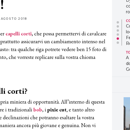
!
D
co
ro
 AGOSTO 2018
C
Co
lo
per
capelli corti
, che possa permettervi di cavalcare
F
oprattutto assicurarvi un cambiamento intenso nel
R
giusto: tra qualche riga potrete vedere ben 15 foto di
T
to, che vorreste replicare sulla vostra chioma
A
d
G
T
L
li corti?
in
so
opria miniera di opportunità. All’interno di questa
pr
D
are i tradizionali
bob
, i
pixie cut,
e tanto altro
D
se declinazioni che potranno esaltare la vostra
co
pe
 maniera ancora più giovane e genuina. Non vi
og