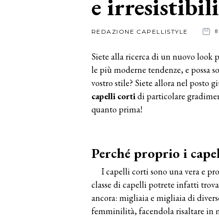
e irresistibili
News
REDAZIONE CAPELLISTYLE
8
dalle
Siete alla ricerca di un nuovo look 
aziende
le più moderne tendenze, e possa s
vostro stile? Siete allora nel posto 
capelli corti
di particolare gradimen
quanto prima!
Perché proprio i capel
I capelli corti sono una vera e pr
classe di capelli potrete infatti trov
ancora: migliaia e migliaia di diver
femminilità, facendola risaltare in