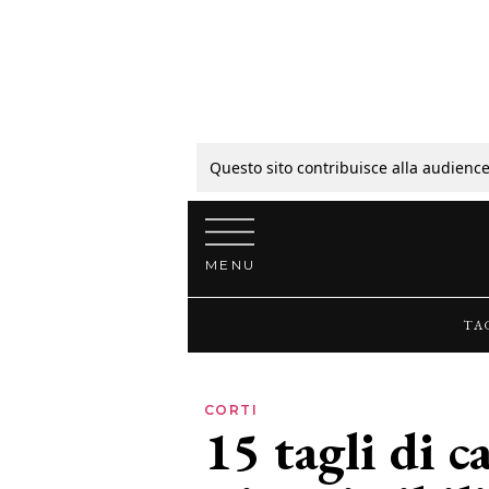
Tagli
Colori
Questo sito contribuisce alla audience
Vai al contenuto
Guide
MENU
Bellezza
TA
Lifestyle
CORTI
15 tagli di c
News