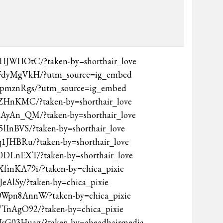
EHJWHOtC/?taken-by=shorthair_love
kbFdyMgVkH/?utm_source=ig_embed
ccpmznRgs/?utm_source=ig_embed
lfZHnKMC/?taken-by=shorthair_love
8AyAn_QM/?taken-by=shorthair_love
5lInBVS/?taken-by=shorthair_love
q1JHBRu/?taken-by=shorthair_love
g0DLnEXT/?taken-by=shorthair_love
XfmKA79i/?taken-by=chica_pixie
JeAlSy/?taken-by=chica_pixie
DWpn8AnnW/?taken-by=chica_pixie
7TnAgO92/?taken-by=chica_pixie
NsG03Huag/?taken-by=aheadhairmedia