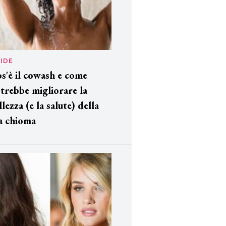
IDE
s'è il cowash e come
trebbe migliorare la
llezza (e la salute) della
a chioma