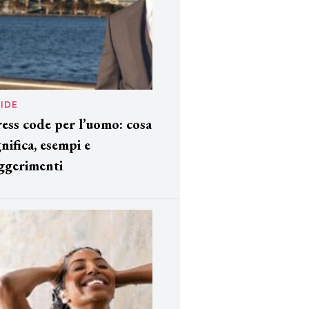
IDE
ess code per l’uomo: cosa
gnifica, esempi e
ggerimenti