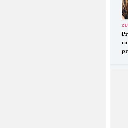
GU
Pr
co
pr