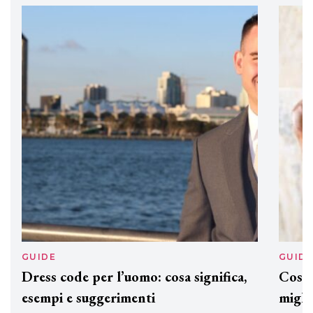
professionali
DAVINES
Davines presenta cofanetti beauty
preziosi per un regalo adatto ad
ogni capello
GUIDE
GUID
Dress code per l’uomo: cosa significa,
Cos'è
esempi e suggerimenti
miglio