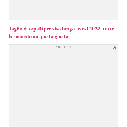
Taglio di capelli per viso lungo trend 2022: tutte
le simmetrie al posto giusto
COSMOPROF WORLDWIDE BOLOGNA
Cosmprof Worldwide Bologna
presenta THE BEAUTY &
WELLNESS CONGRESS 2022: I
TEMI
DYSON
Dyson presenta la nuova collezione