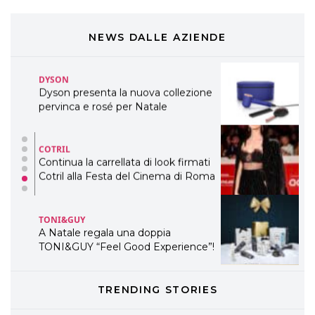
Cosmprof Worldwide Bologna
presenta THE BEAUTY &
WELLNESS CONGRESS 2022: I
NEWS DALLE AZIENDE
TEMI
DYSON
Dyson presenta la nuova collezione
pervinca e rosé per Natale
COTRIL
Continua la carrellata di look firmati
Cotril alla Festa del Cinema di Roma
TONI&GUY
A Natale regala una doppia
TONI&GUY “Feel Good Experience”!
TONI&GUY
TRENDING STORIES
LABEL.M lancia la sua innovativa ed
eco-sostenibile linea di prodotti