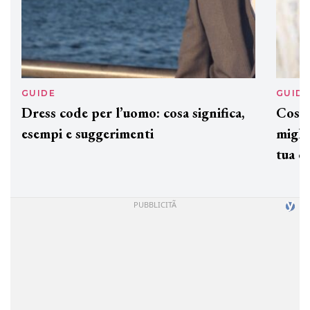
GUIDE
GUID
Dress code per l’uomo: cosa significa,
Cos'è
esempi e suggerimenti
miglio
tua c