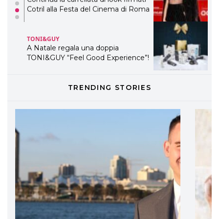
Cotril alla Festa del Cinema di Roma
TONI&GUY
A Natale regala una doppia
TONI&GUY “Feel Good Experience”!
TONI&GUY
TRENDING STORIES
LABEL.M lancia la sua innovativa ed
eco-sostenibile linea di prodotti
professionali
DAVINES
Davines presenta cofanetti beauty
preziosi per un regalo adatto ad
ogni capello