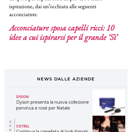
ispirazione, dai un’occhiata alle seguenti
TONI&GUY
LABEL.M lancia la sua innovativa ed
acconciature.
eco-sostenibile linea di prodotti
professionali
Acconciature sposa capelli ricci: 10
idee a cui ispirarsi per il grande ‘Sì’
DAVINES
Davines presenta cofanetti beauty
preziosi per un regalo adatto ad
ogni capello
COSMOPROF WORLDWIDE BOLOGNA
Cosmprof Worldwide Bologna
presenta THE BEAUTY &
WELLNESS CONGRESS 2022: I
NEWS DALLE AZIENDE
TEMI
DYSON
Dyson presenta la nuova collezione
pervinca e rosé per Natale
COTRIL
Continua la carrellata di look firmati