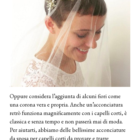
COSMOPROF WORLDWIDE BOLOGNA
Cosmprof Worldwide Bologna
presenta THE BEAUTY &
WELLNESS CONGRESS 2022: I
TEMI
DYSON
Dyson presenta la nuova collezione
pervinca e rosé per Natale
COTRIL
Continua la carrellata di look firmati
Oppure considera l’aggiunta di alcuni fiori come
Cotril alla Festa del Cinema di Roma
una corona vera e propria. Anche un’acconciatura
retrò funziona magnificamente con i capelli corti, è
TONI&GUY
classica e senza tempo e non passerà mai di moda.
A Natale regala una doppia
Per aiutarti, abbiamo delle bellissime acconciature
TONI&GUY “Feel Good Experience”!
da sposa per capelli corti da provare e trarre