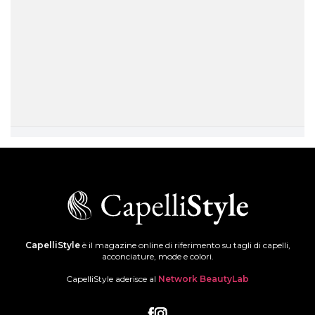
CapelliStyle
è il magazine online di riferimento su tagli di capelli,
acconciature, mode e colori.
CapelliStyle aderisce al
Network BeautyLab