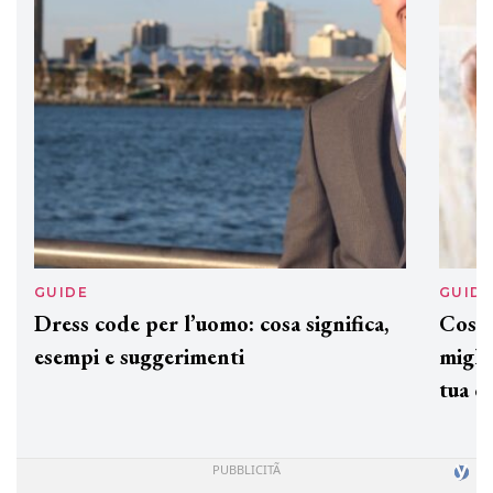
ogni capello
GUIDE
GUID
Dress code per l’uomo: cosa significa,
Cos'è
esempi e suggerimenti
miglio
tua c