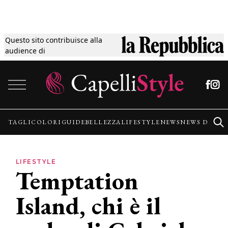
Questo sito contribuisce alla
Tagli
audience di
Vai al contenuto
Colori
Guide
TAGLI
COLORI
GUIDE
BELLEZZA
LIFESTYLE
NEWS
NEWS DALLE
Bellezza
LIFESTYLE
Temptation
Lifestyle
Island, chi è il
News