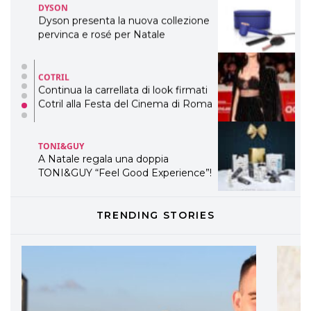
DYSON
Dyson presenta la nuova collezione
pervinca e rosé per Natale
COTRIL
Continua la carrellata di look firmati
Cotril alla Festa del Cinema di Roma
TONI&GUY
A Natale regala una doppia
TONI&GUY “Feel Good Experience”!
TONI&GUY
TRENDING STORIES
LABEL.M lancia la sua innovativa ed
eco-sostenibile linea di prodotti
professionali
DAVINES
Davines presenta cofanetti beauty
preziosi per un regalo adatto ad