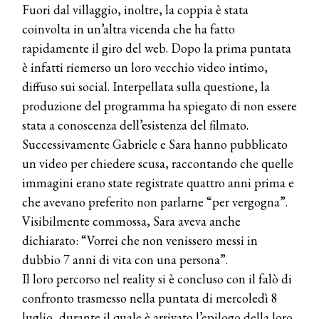
Fuori dal villaggio, inoltre, la coppia è stata
coinvolta in un’altra vicenda che ha fatto
rapidamente il giro del web. Dopo la prima puntata
è infatti riemerso un loro vecchio video intimo,
diffuso sui social. Interpellata sulla questione, la
produzione del programma ha spiegato di non essere
stata a conoscenza dell’esistenza del filmato.
COSMOPROF WORLDWIDE BOLOGNA
Successivamente Gabriele e Sara hanno pubblicato
Cosmprof Worldwide Bologna
un video per chiedere scusa, raccontando che quelle
presenta THE BEAUTY &
WELLNESS CONGRESS 2022: I
immagini erano state registrate quattro anni prima e
TEMI
che avevano preferito non parlarne “per vergogna”.
Visibilmente commossa, Sara aveva anche
DYSON
Dyson presenta la nuova collezione
dichiarato: “Vorrei che non venissero messi in
pervinca e rosé per Natale
dubbio 7 anni di vita con una persona”.
Il loro percorso nel reality si è concluso con il falò di
COTRIL
confronto trasmesso nella puntata di mercoledì 8
Continua la carrellata di look firmati
luglio, durante il quale è arrivato l’epilogo della loro