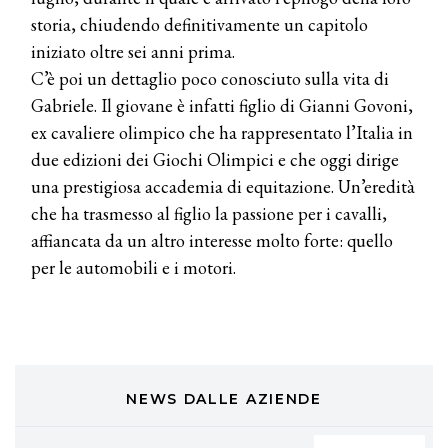
Cotril alla Festa del Cinema di Roma
storia, chiudendo definitivamente un capitolo
iniziato oltre sei anni prima.
TONI&GUY
C’è poi un dettaglio poco conosciuto sulla vita di
A Natale regala una doppia
TONI&GUY “Feel Good Experience”!
Gabriele. Il giovane è infatti figlio di Gianni Govoni,
ex cavaliere olimpico che ha rappresentato l’Italia in
TONI&GUY
due edizioni dei Giochi Olimpici e che oggi dirige
LABEL.M lancia la sua innovativa ed
una prestigiosa accademia di equitazione. Un’eredità
eco-sostenibile linea di prodotti
professionali
che ha trasmesso al figlio la passione per i cavalli,
affiancata da un altro interesse molto forte: quello
DAVINES
per le automobili e i motori.
Davines presenta cofanetti beauty
preziosi per un regalo adatto ad
ogni capello
COSMOPROF WORLDWIDE BOLOGNA
Cosmprof Worldwide Bologna
presenta THE BEAUTY &
WELLNESS CONGRESS 2022: I
NEWS DALLE AZIENDE
TEMI