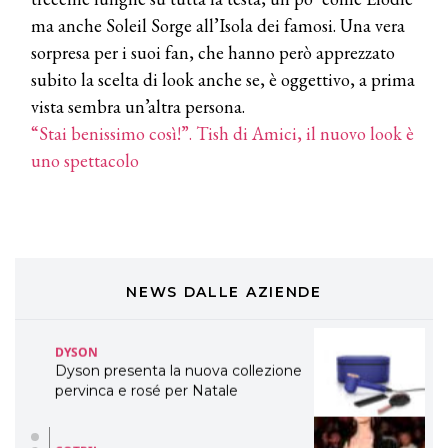
ma anche Soleil Sorge all’Isola dei famosi. Una vera
TONI&GUY
sorpresa per i suoi fan, che hanno però apprezzato
LABEL.M lancia la sua innovativa ed
subito la scelta di look anche se, è oggettivo, a prima
eco-sostenibile linea di prodotti
professionali
vista sembra un’altra persona.
“Stai benissimo così!”. Tish di Amici, il nuovo look è
DAVINES
uno spettacolo
Davines presenta cofanetti beauty
preziosi per un regalo adatto ad
ogni capello
COSMOPROF WORLDWIDE BOLOGNA
Cosmprof Worldwide Bologna
presenta THE BEAUTY &
WELLNESS CONGRESS 2022: I
NEWS DALLE AZIENDE
TEMI
DYSON
Dyson presenta la nuova collezione
pervinca e rosé per Natale