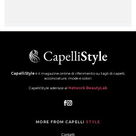
CapelliStyle
è il magazine online di riferimento su tagli di capelli,
acconciature, mode e colori.
CapelliStyle aderisce al
Network BeautyLab
MORE FROM CAPELLI
STYLE
Contatti