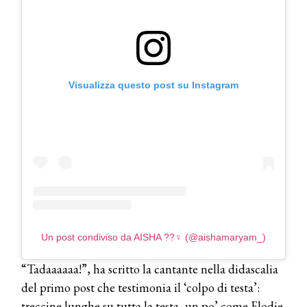
COSMOPROF WORLDWIDE BOLOGNA
Cosmprof Worldwide Bologna
presenta THE BEAUTY &
Visualizza questo post su Instagram
WELLNESS CONGRESS 2022: I
TEMI
DYSON
Dyson presenta la nuova collezione
pervinca e rosé per Natale
COTRIL
Continua la carrellata di look firmati
Cotril alla Festa del Cinema di Roma
Un post condiviso da AISHA ??‍♀️ (@aishamaryam_)
“Tadaaaaaa!”, ha scritto la cantante nella didascalia
TONI&GUY
del primo post che testimonia il ‘colpo di testa’:
A Natale regala una doppia
TONI&GUY “Feel Good Experience”!
treccine lunghe su tutta la testa, un po’ come Elodie