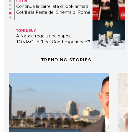
COTRIL
Continua la carrellata di look firmati
Cotril alla Festa del Cinema di Roma
TONI&GUY
A Natale regala una doppia
TONI&GUY “Feel Good Experience”!
TONI&GUY
TRENDING STORIES
LABEL.M lancia la sua innovativa ed
eco-sostenibile linea di prodotti
professionali
DAVINES
Davines presenta cofanetti beauty
preziosi per un regalo adatto ad
ogni capello