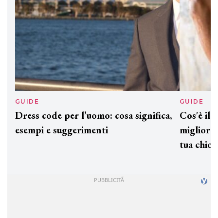
GUIDE
GUID
Dress code per l’uomo: cosa significa,
Cos'è
esempi e suggerimenti
miglio
tua c