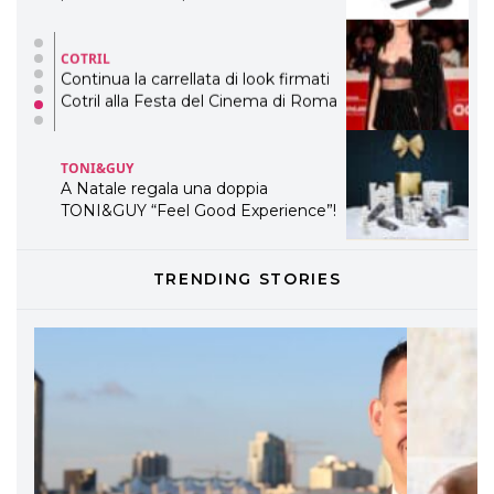
COTRIL
Continua la carrellata di look firmati
Cotril alla Festa del Cinema di Roma
TONI&GUY
A Natale regala una doppia
TONI&GUY “Feel Good Experience”!
TONI&GUY
TRENDING STORIES
LABEL.M lancia la sua innovativa ed
eco-sostenibile linea di prodotti
professionali
DAVINES
Davines presenta cofanetti beauty
preziosi per un regalo adatto ad
ogni capello