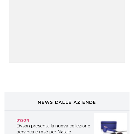
TONI&GUY
A Natale regala una doppia
TONI&GUY “Feel Good Experience”!
TONI&GUY
LABEL.M lancia la sua innovativa ed
eco-sostenibile linea di prodotti
professionali
DAVINES
Davines presenta cofanetti beauty
preziosi per un regalo adatto ad
ogni capello
COSMOPROF WORLDWIDE BOLOGNA
Cosmprof Worldwide Bologna
presenta THE BEAUTY &
WELLNESS CONGRESS 2022: I
NEWS DALLE AZIENDE
TEMI
DYSON
Dyson presenta la nuova collezione
pervinca e rosé per Natale