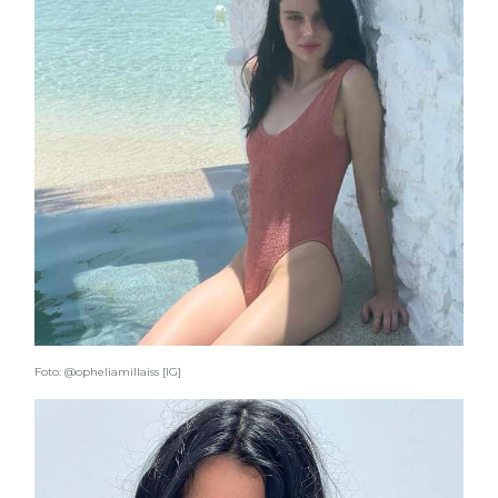
Foto: @opheliamillaiss [IG]