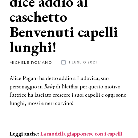
dice addio al
caschetto
News
Benvenuti capelli
dalle
aziende
lunghi!
MICHELE ROMANO
1 LUGLIO 2021
Alice Pagani ha detto addio a Ludovica, suo
personaggio in
Baby
di Netflix; per questo motivo
l’attrice ha lasciato crescere i suoi capelli e oggi sono
lunghi, mossi e neri corvino!
Leggi anche:
La modella giapponese con i capelli