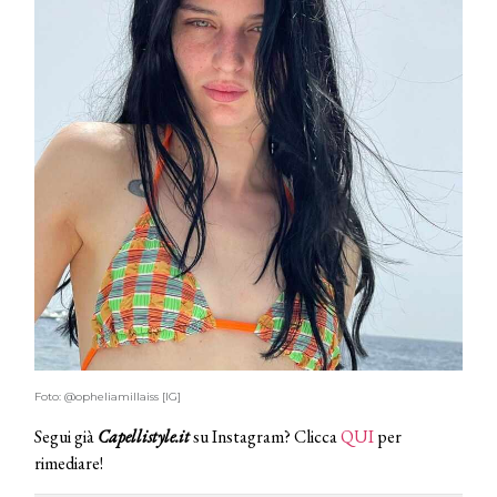
Foto: @opheliamillaiss [IG]
Segui già
Capellistyle.it
su Instagram? Clicca
QUI
per
rimediare!