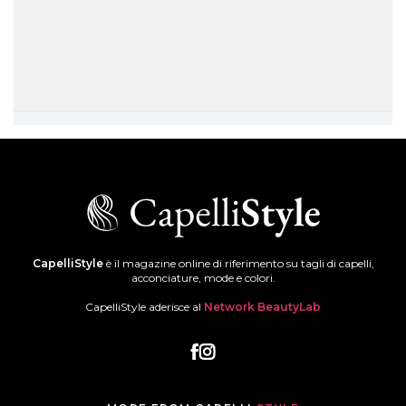
CapelliStyle
è il magazine online di riferimento su tagli di capelli,
acconciature, mode e colori.
CapelliStyle aderisce al
Network BeautyLab