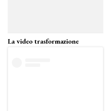
La video trasformazione
COSMOPROF WORLDWIDE BOLOGNA
Cosmprof Worldwide Bologna
presenta THE BEAUTY &
WELLNESS CONGRESS 2022: I
TEMI
DYSON
Dyson presenta la nuova collezione
pervinca e rosé per Natale