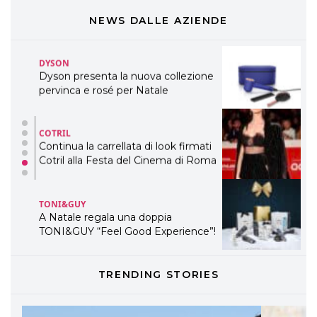
presenta THE BEAUTY &
WELLNESS CONGRESS 2022: I
NEWS DALLE AZIENDE
TEMI
DYSON
Dyson presenta la nuova collezione
pervinca e rosé per Natale
COTRIL
Continua la carrellata di look firmati
Cotril alla Festa del Cinema di Roma
TONI&GUY
A Natale regala una doppia
TONI&GUY “Feel Good Experience”!
TONI&GUY
TRENDING STORIES
LABEL.M lancia la sua innovativa ed
eco-sostenibile linea di prodotti
professionali