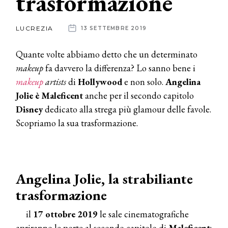
trasformazione
News
LUCREZIA
13 SETTEMBRE 2019
dalle
Quante volte abbiamo detto che un determinato
aziende
makeup
fa davvero la differenza? Lo sanno bene i
makeup
artists
di
Hollywood
e non solo.
Angelina
Jolie è Maleficent
anche per il secondo capitolo
Disney
dedicato alla strega più glamour delle favole.
Scopriamo la sua trasformazione.
Angelina Jolie, la strabiliante
trasformazione
il
17 ottobre 2019
le sale cinematografiche
apriranno le porte al secondo capitolo di
Maleficent
;