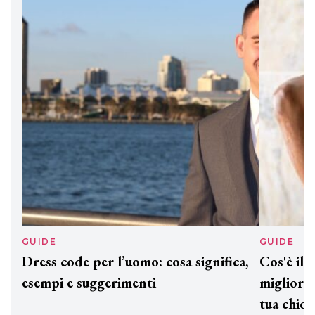
DAVINES
Davines presenta cofanetti beauty
preziosi per un regalo adatto ad
ogni capello
GUIDE
GUID
Dress code per l’uomo: cosa significa,
Cos'è
esempi e suggerimenti
miglio
tua c