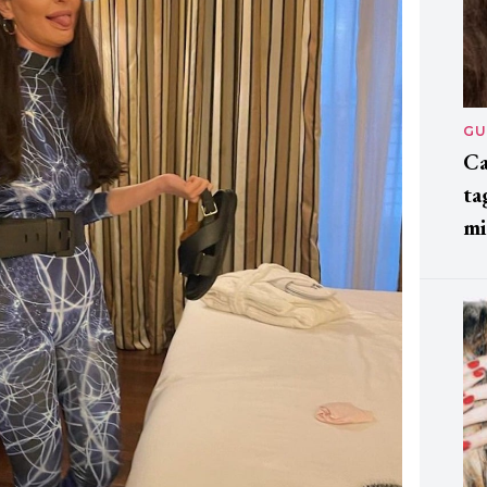
GU
Ca
ta
mi