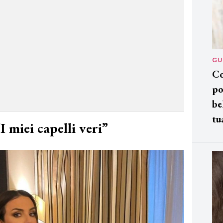
GU
Co
po
be
tu
I miei capelli veri”