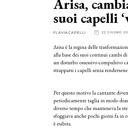
Arisa, cambia
suoi capelli ‘
News
dalle
FLAVIACAPELLI
22 GIUGNO 2
aziende
Arisa è la regina delle trasformazio
alla base dei suoi continui cambi di
un disturbo ossessivo-compulsivo cau
strapparsi i capelli senza rendersene
Per questo motivo la cantante diven
periodicamente taglia in modo drasti
diverso tempo che manteneva la stes
sfoggiava anche pochi giorni fa in o
è esibita.