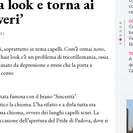
 look e torna ai
D
co
veri’
ro
C
Co
lo
022
F
R
ni, soprattutto in tema capelli. Com’è ormai noto,
T
 hair look c’è un problema di tricotillomania, ossia
A
sato da depressione o stress che la porta a
d
G
 conto.
T
L
in
tata famosa con il brano ‘Sincerità’
so
pr
co la chioma. L’ha rifatto e a dirla tutta era
D
sa chioma, ovvero dei lunghi capelli scuri. La
D
ccasione dell’apertura del Pride di Padova, dove si
co
pe
og