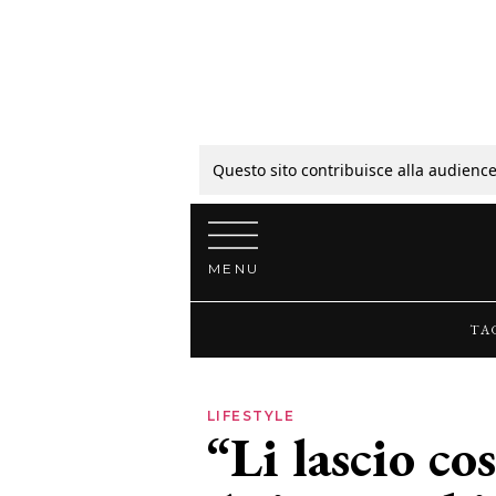
Tagli
Colori
Questo sito contribuisce alla audience
Vai al contenuto
Guide
MENU
Bellezza
TA
Lifestyle
LIFESTYLE
“Li lascio cos
News