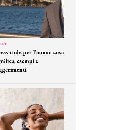
IDE
ess code per l’uomo: cosa
gnifica, esempi e
ggerimenti