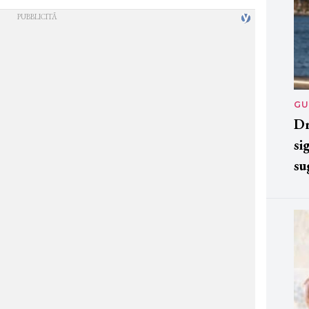
GU
Dr
si
su