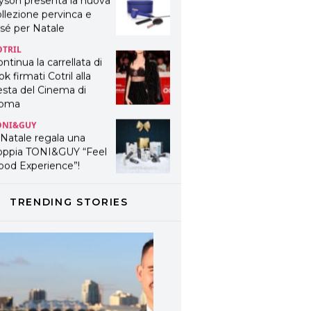
yson presenta la nuova
llezione pervinca e
sé per Natale
OTRIL
ntinua la carrellata di
ok firmati Cotril alla
esta del Cinema di
oma
ONI&GUY
 Natale regala una
oppia TONI&GUY “Feel
ood Experience”!
ONI&GUY
ABEL.M lancia la sua
TRENDING STORIES
novativa ed eco-
stenibile linea di
odotti professionali
AVINES
avines presenta
fanetti beauty preziosi
r un regalo adatto ad
ni capello