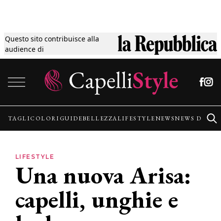
Questo sito contribuisce alla
Tagli
audience di
Vai al contenuto
Colori
Guide
TAGLI
COLORI
GUIDE
BELLEZZA
LIFESTYLE
NEWS
NEWS DALLE
Bellezza
LIFESTYLE
Una nuova Arisa:
Lifestyle
capelli, unghie e
News