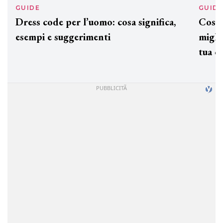
GUIDE
GUID
Dress code per l’uomo: cosa significa,
Cos'è
esempi e suggerimenti
miglio
tua c