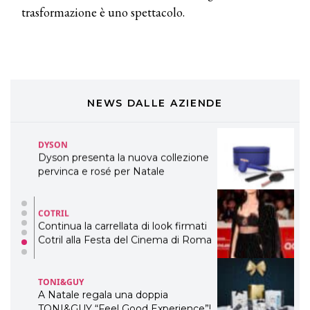
DAVINES
trasformazione è uno spettacolo.
Davines presenta cofanetti beauty
preziosi per un regalo adatto ad
ogni capello
COSMOPROF WORLDWIDE BOLOGNA
Cosmprof Worldwide Bologna
presenta THE BEAUTY &
WELLNESS CONGRESS 2022: I
NEWS DALLE AZIENDE
TEMI
DYSON
Dyson presenta la nuova collezione
pervinca e rosé per Natale
COTRIL
Continua la carrellata di look firmati
Cotril alla Festa del Cinema di Roma
TONI&GUY
A Natale regala una doppia
TONI&GUY “Feel Good Experience”!