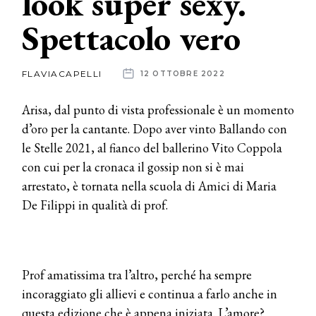
look super sexy.
Spettacolo vero
News
dalle
FLAVIACAPELLI
12 OTTOBRE 2022
aziende
Arisa, dal punto di vista professionale è un momento
d’oro per la cantante. Dopo aver vinto Ballando con
le Stelle 2021, al fianco del ballerino Vito Coppola
con cui per la cronaca il gossip non si è mai
arrestato, è tornata nella scuola di Amici di Maria
De Filippi in qualità di prof.
Prof amatissima tra l’altro, perché ha sempre
incoraggiato gli allievi e continua a farlo anche in
questa edizione che è appena iniziata. L’amore?