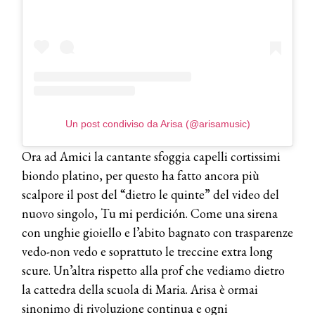
WELLNESS CONGRESS 2022: I
TEMI
DYSON
Dyson presenta la nuova collezione
pervinca e rosé per Natale
COTRIL
Un post condiviso da Arisa (@arisamusic)
Continua la carrellata di look firmati
Cotril alla Festa del Cinema di Roma
Ora ad Amici la cantante sfoggia capelli cortissimi
biondo platino, per questo ha fatto ancora più
TONI&GUY
scalpore il post del “dietro le quinte” del video del
A Natale regala una doppia
TONI&GUY “Feel Good Experience”!
nuovo singolo, Tu mi perdición. Come una sirena
con unghie gioiello e l’abito bagnato con trasparenze
TONI&GUY
vedo-non vedo e soprattuto le treccine extra long
LABEL.M lancia la sua innovativa ed
scure. Un’altra rispetto alla prof che vediamo dietro
eco-sostenibile linea di prodotti
professionali
la cattedra della scuola di Maria. Arisa è ormai
sinonimo di rivoluzione continua e ogni