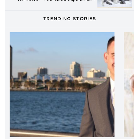
TONI&GUY
TRENDING STORIES
LABEL.M lancia la sua innovativa ed
eco-sostenibile linea di prodotti
professionali
DAVINES
Davines presenta cofanetti beauty
preziosi per un regalo adatto ad
ogni capello