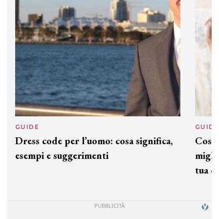
ogni capello
GUIDE
GUID
Dress code per l’uomo: cosa significa,
Cos'è
esempi e suggerimenti
miglio
tua c