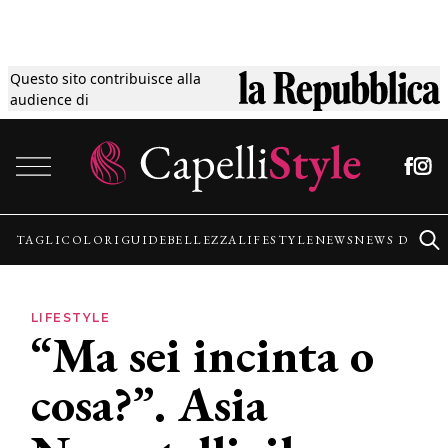
Questo sito contribuisce alla
Tagli
audience di
Vai al contenuto
Colori
Guide
TAGLI
COLORI
GUIDE
BELLEZZA
LIFESTYLE
NEWS
NEWS DALLE
Bellezza
LIFESTYLE
“Ma sei incinta o
Lifestyle
cosa?”. Asia
News