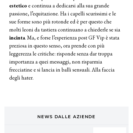
estetico
e continua a dedicarsi alla sua grande
passione, l’equitazione. Ha i capelli scurissimi e le
TONI&GUY
sue forme sono più rotonde ed è per questo che
A Natale regala una doppia
TONI&GUY “Feel Good Experience”!
molti leoni da tastiera continuano a chiederle se sia
incinta
. Ma, e forse l’esperienza post GF Vip è stata
TONI&GUY
preziosa in questo senso, ora prende con più
LABEL.M lancia la sua innovativa ed
leggerezza le critiche: risponde senza dar troppa
eco-sostenibile linea di prodotti
professionali
importanza a quei messaggi, non risparmia
frecciatine e si lancia in balli sensuali. Alla faccia
DAVINES
degli hater.
Davines presenta cofanetti beauty
preziosi per un regalo adatto ad
ogni capello
COSMOPROF WORLDWIDE BOLOGNA
Cosmprof Worldwide Bologna
presenta THE BEAUTY &
WELLNESS CONGRESS 2022: I
NEWS DALLE AZIENDE
TEMI