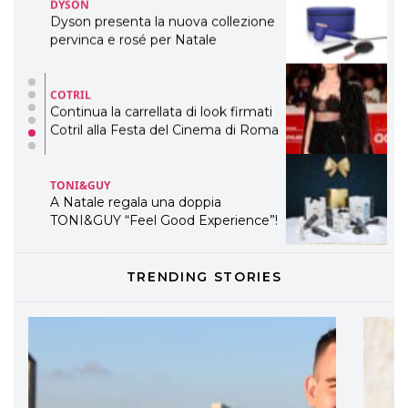
DYSON
Dyson presenta la nuova collezione
pervinca e rosé per Natale
COTRIL
Continua la carrellata di look firmati
Cotril alla Festa del Cinema di Roma
TONI&GUY
A Natale regala una doppia
TONI&GUY “Feel Good Experience”!
TONI&GUY
TRENDING STORIES
LABEL.M lancia la sua innovativa ed
eco-sostenibile linea di prodotti
professionali
DAVINES
Davines presenta cofanetti beauty
preziosi per un regalo adatto ad