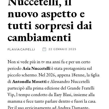
Nuccetelli, il
nuovo aspetto e
News
tutti sorpresi dai
dalle
aziende
cambiamenti
FLAVIACAPELLI
22 GENNAIO 2025
Non si vede più in tv ma anni fa e per un certo
periodo
Asia Nuccetelli
è stata protagonista sul
piccolo schermo. Nel 2026, appena 18enne, la figlia
di
Antonella Mosetti
e Alessandro Nuccetelli
partecipò alla prima edizione del Grande Fratelli
Vip, l tempo condotto da Ilary Blasi, insieme alla
mamma e fece tanto parlare dentro e fuori la casa.
Per il suo avvicinamento ad Andrea Damante,