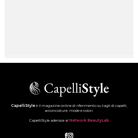
CapelliStyle
è il magazine online di riferimento su tagli di capelli,
acconciature, mode e colori.
CapelliStyle aderisce al
Network BeautyLab