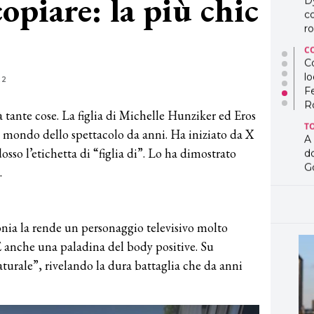
copiare: la più chic
D
co
ro
C
Co
lo
22
F
R
tante cose. La figlia di Michelle Hunziker ed Eros
T
l mondo dello spettacolo da anni. Ha iniziato da X
A
dosso l’etichetta di “figlia di”. Lo ha dimostrato
d
G
.
T
L
in
ironia la rende un personaggio televisivo molto
so
pr
È anche una paladina del body positive. Su
D
aturale”, rivelando la dura battaglia che da anni
D
co
pe
og