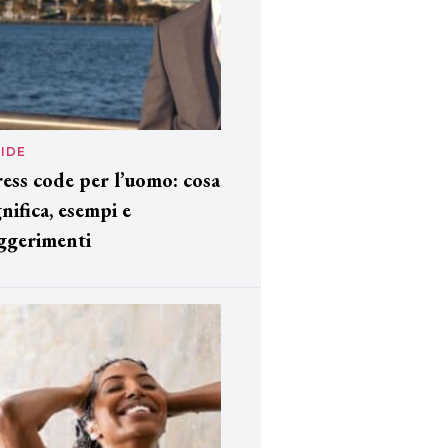
IDE
ess code per l’uomo: cosa
gnifica, esempi e
ggerimenti