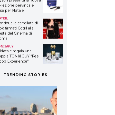
yson presenta la nuova
llezione pervinca e
sé per Natale
OTRIL
ntinua la carrellata di
ok firmati Cotril alla
esta del Cinema di
oma
ONI&GUY
 Natale regala una
oppia TONI&GUY “Feel
ood Experience”!
ONI&GUY
ABEL.M lancia la sua
TRENDING STORIES
novativa ed eco-
stenibile linea di
odotti professionali
AVINES
avines presenta
fanetti beauty preziosi
r un regalo adatto ad
ni capello