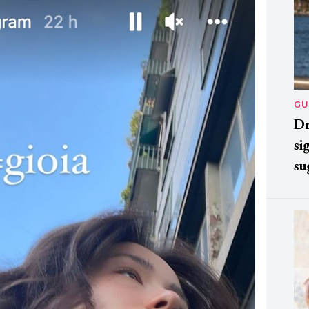
GU
Dr
si
su