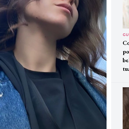
GU
Co
po
be
tu