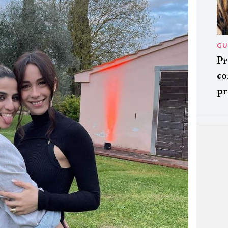
GU
Pr
co
pr