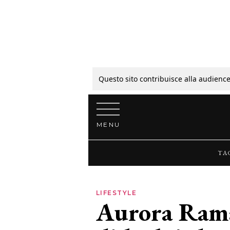
Tagli
Colori
Questo sito contribuisce alla audience
Vai al contenuto
Guide
MENU
Bellezza
TA
Lifestyle
LIFESTYLE
Aurora Ramaz
News