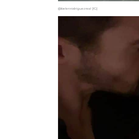
@belenrodriguezreal [IG]