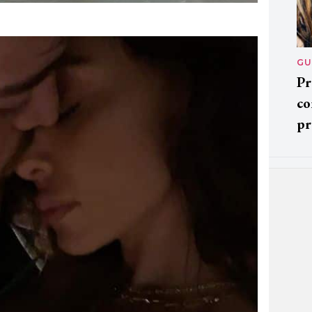
GU
Pr
co
pr