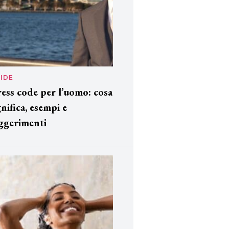
IDE
ess code per l’uomo: cosa
gnifica, esempi e
ggerimenti