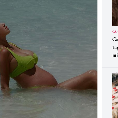
GU
Ca
ta
mi