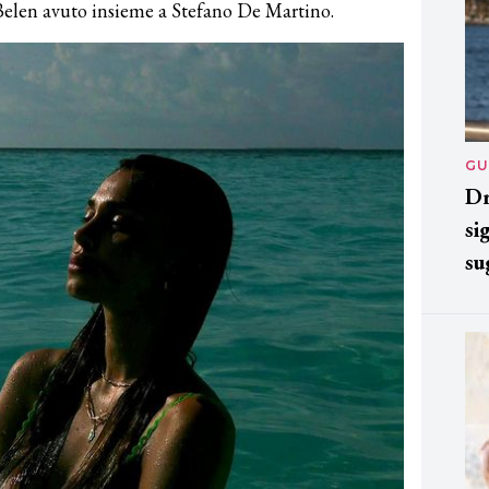
i Belen avuto insieme a Stefano De Martino.
GU
Dr
si
su