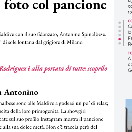
e foto col pancione
co
ro
C
Co
lo
aldive con il suo fidanzato, Antonino Spinalbese.
F
 di sole lontana dal grigiore di Milano.
R
T
A
d
Rodriguez è alla portata di tutte: scoprilo
G
T
L
on Antonino
in
so
pr
lbese sono alle Maldive a godersi un po’ di relax;
D
scita della loro primogenita. La showgirl
D
icate sul suo profilo Instagram mostra il pancione
co
pe
 alla sua dolce metà. Non c’è traccia però del
og