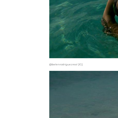
@belenrodriguezreal [IG]