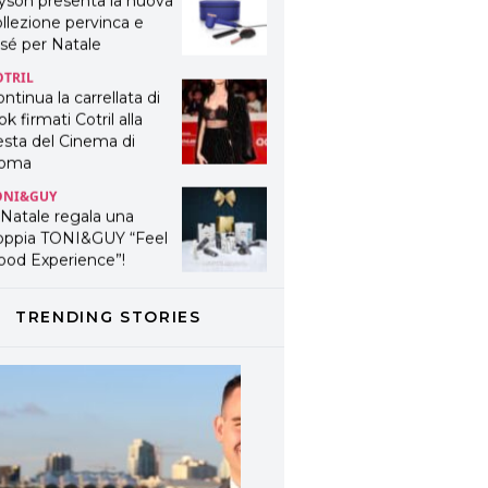
llezione pervinca e
sé per Natale
OTRIL
ntinua la carrellata di
ok firmati Cotril alla
esta del Cinema di
oma
ONI&GUY
 Natale regala una
oppia TONI&GUY “Feel
ood Experience”!
ONI&GUY
ABEL.M lancia la sua
TRENDING STORIES
novativa ed eco-
stenibile linea di
odotti professionali
AVINES
avines presenta
fanetti beauty preziosi
r un regalo adatto ad
ni capello