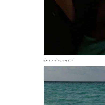
@belenrodriguezreal [IG]