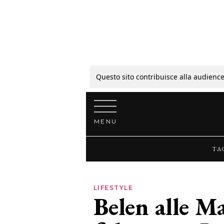
Tagli
Colori
Questo sito contribuisce alla audience
Vai al contenuto
Guide
MENU
Bellezza
TA
Lifestyle
LIFESTYLE
Belen alle Ma
News