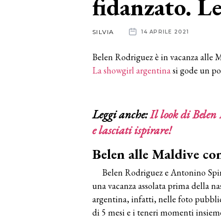
fidanzato. L
News
SILVIA
14 APRILE 2021
dalle
Belen Rodriguez è in vacanza alle M
aziende
La showgirl argentina
si gode un po’
Leggi anche:
Il look di Belen 
e lasciati ispirare!
Belen alle Maldive c
Belen Rodriguez e Antonino Spina
una vacanza assolata prima della na
argentina, infatti, nelle foto pubbl
di 5 mesi e i teneri momenti insieme