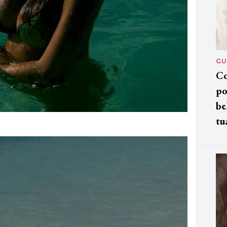
GU
Co
po
be
tu