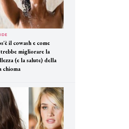
IDE
s'è il cowash e come
trebbe migliorare la
llezza (e la salute) della
a chioma