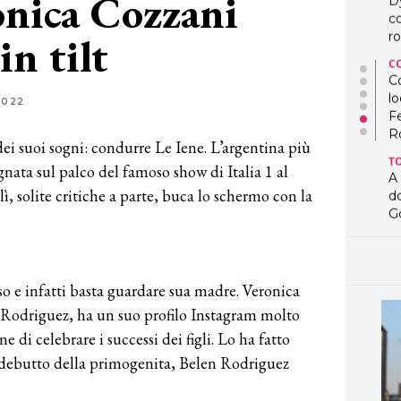
nica Cozzani
D
co
in tilt
ro
C
Co
lo
2022
F
R
ei suoi sogni: condurre Le Iene. L’argentina più
T
nata sul palco del famoso show di Italia 1 al
A
, solite critiche a parte, buca lo schermo con la
d
G
T
L
in
so e infatti basta guardare sua madre. Veronica
so
pr
 Rodriguez, ha un suo profilo Instagram molto
D
di celebrare i successi dei figli. Lo ha fatto
D
 debutto della primogenita, Belen Rodriguez
co
pe
og