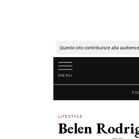
Tagli
Colori
Questo sito contribuisce alla audience
Vai al contenuto
Guide
MENU
Bellezza
TA
Lifestyle
LIFESTYLE
Belen Rodrig
News