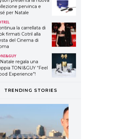
yson presenta la nuova
llezione pervinca e
sé per Natale
OTRIL
ntinua la carrellata di
ok firmati Cotril alla
esta del Cinema di
oma
ONI&GUY
 Natale regala una
oppia TONI&GUY “Feel
ood Experience”!
ONI&GUY
ABEL.M lancia la sua
TRENDING STORIES
novativa ed eco-
stenibile linea di
odotti professionali
AVINES
avines presenta
fanetti beauty preziosi
r un regalo adatto ad
ni capello