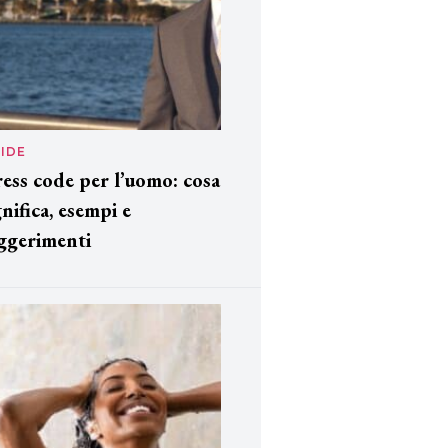
IDE
ess code per l’uomo: cosa
gnifica, esempi e
ggerimenti