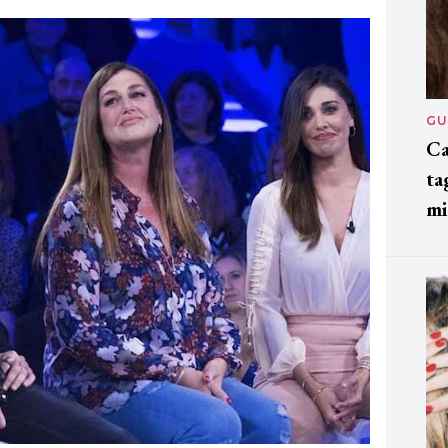
GU
Ca
ta
mi