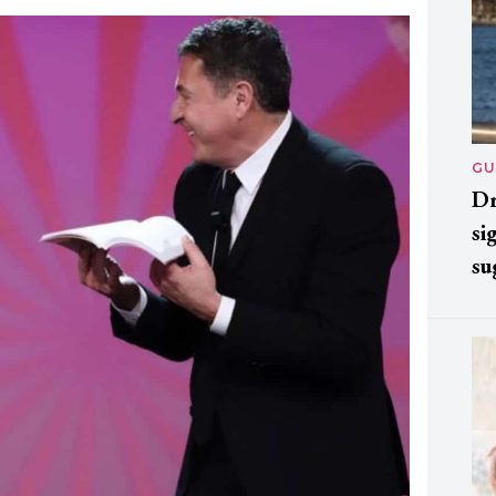
GU
Dr
si
su