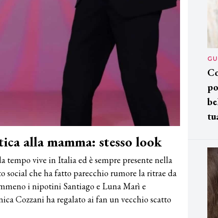
GU
Co
po
be
tu
ica alla mamma: stesso look
tempo vive in Italia ed è sempre presente nella
to social che ha fatto parecchio rumore la ritrae da
nemmeno i nipotini Santiago e Luna Marì e
nica Cozzani ha regalato ai fan un vecchio scatto