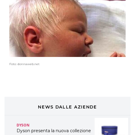
TONI&GUY
A Natale regala una doppia
TONI&GUY “Feel Good Experience”!
TONI&GUY
LABEL.M lancia la sua innovativa ed
eco-sostenibile linea di prodotti
professionali
DAVINES
Foto: donnaweb.net
Davines presenta cofanetti beauty
preziosi per un regalo adatto ad
ogni capello
COSMOPROF WORLDWIDE BOLOGNA
Cosmprof Worldwide Bologna
presenta THE BEAUTY &
WELLNESS CONGRESS 2022: I
NEWS DALLE AZIENDE
TEMI
DYSON
Dyson presenta la nuova collezione