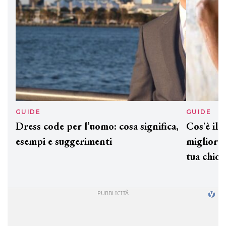
GUIDE
GUID
Dress code per l’uomo: cosa significa,
Cos'è
esempi e suggerimenti
miglio
tua c