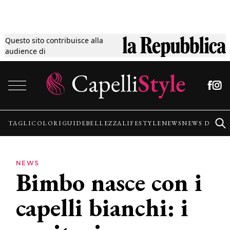
Questo sito contribuisce alla
Tagli
audience di
Vai al contenuto
Colori
Guide
TAGLI
COLORI
GUIDE
BELLEZZA
LIFESTYLE
NEWS
NEWS DALLE
Bellezza
NEWS
Bimbo nasce con i
Lifestyle
capelli bianchi: i
News