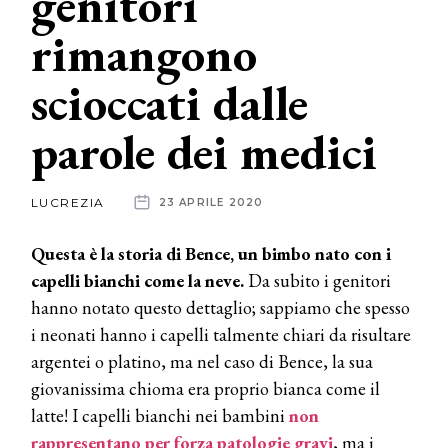
genitori
rimangono
News
scioccati dalle
dalle
aziende
parole dei medici
LUCREZIA
23 APRILE 2020
Questa è la storia di Bence, un bimbo nato con i
capelli bianchi come la neve.
Da subito i genitori
hanno notato questo dettaglio; sappiamo che spesso
i neonati hanno i capelli talmente chiari da risultare
argentei o platino, ma nel caso di Bence, la sua
giovanissima chioma era proprio bianca come il
latte! I capelli bianchi nei bambini
non
rappresentano per forza patologie gravi
, ma i