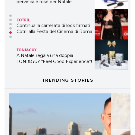
pervinca e rosé per Natale
COTRIL
Continua la carrellata di look firmati
Cotril alla Festa del Cinema di Roma
TONI&GUY
A Natale regala una doppia
TONI&GUY “Feel Good Experience”!
TONI&GUY
TRENDING STORIES
LABEL.M lancia la sua innovativa ed
eco-sostenibile linea di prodotti
professionali
DAVINES
Davines presenta cofanetti beauty
preziosi per un regalo adatto ad
ogni capello