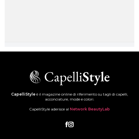
CapelliStyle
è il magazine online di riferimento su tagli di capelli,
acconciature, mode e colori.
CapelliStyle aderisce al
Network BeautyLab