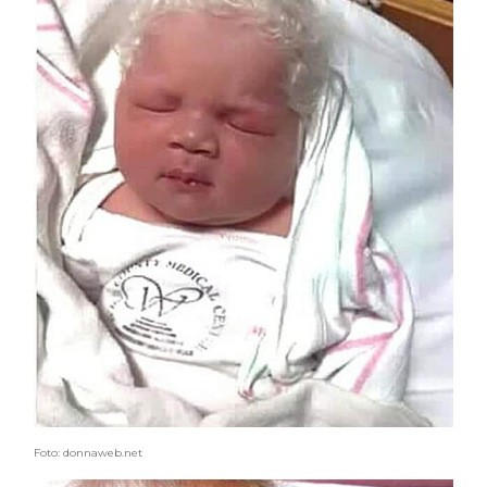
COSMOPROF WORLDWIDE BOLOGNA
Cosmprof Worldwide Bologna
presenta THE BEAUTY &
WELLNESS CONGRESS 2022: I
TEMI
DYSON
Dyson presenta la nuova collezione
pervinca e rosé per Natale
COTRIL
Continua la carrellata di look firmati
Cotril alla Festa del Cinema di Roma
Foto: donnaweb.net