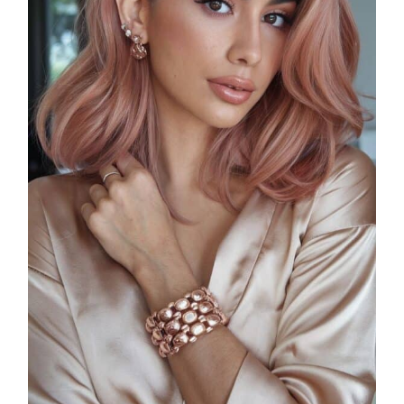
Cosmprof Worldwide Bologna
presenta THE BEAUTY &
WELLNESS CONGRESS 2022: I
TEMI
DYSON
Dyson presenta la nuova collezione
pervinca e rosé per Natale
COTRIL
Continua la carrellata di look firmati
Cotril alla Festa del Cinema di Roma
TONI&GUY
A Natale regala una doppia
TONI&GUY “Feel Good Experience”!
TONI&GUY
LABEL.M lancia la sua innovativa ed
eco-sostenibile linea di prodotti