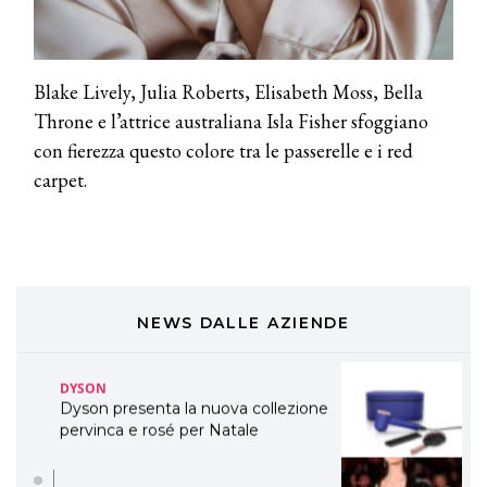
professionali
DAVINES
Davines presenta cofanetti beauty
Blake Lively, Julia Roberts, Elisabeth Moss, Bella
preziosi per un regalo adatto ad
ogni capello
Throne e l’attrice australiana Isla Fisher sfoggiano
con fierezza questo colore tra le passerelle e i red
COSMOPROF WORLDWIDE BOLOGNA
Cosmprof Worldwide Bologna
carpet.
presenta THE BEAUTY &
WELLNESS CONGRESS 2022: I
TEMI
DYSON
Dyson presenta la nuova collezione
pervinca e rosé per Natale
NEWS DALLE AZIENDE
COTRIL
Continua la carrellata di look firmati
Cotril alla Festa del Cinema di Roma