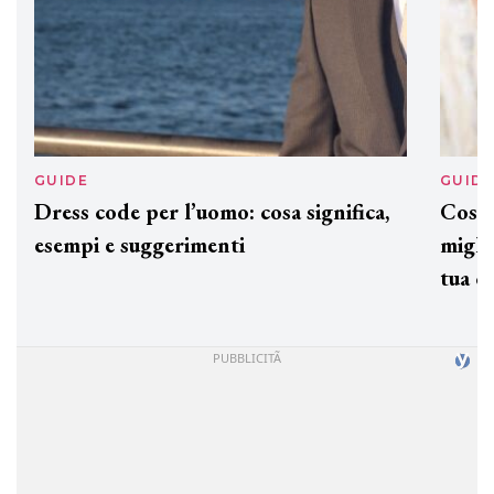
GUIDE
GUID
Dress code per l’uomo: cosa significa,
Cos'è
esempi e suggerimenti
miglio
tua c