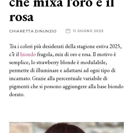
che mixa l’oro e il
rosa
News
dalle
CHIARETTA.DINUNZIO
11 GIUGNO 2025
aziende
Tra i colori più desiderati della stagione estiva 2025,
c’è il
biondo
fragola, mix di oro e rosa. Il motivo è
semplice, lo strawberry blonde è modulabile,
permette di illuminare e adattarsi ad ogni tipo di
incarnato. Grazie alla percentuale variabile di
pigmenti che si possono aggiungere alla base biondo
dorato.