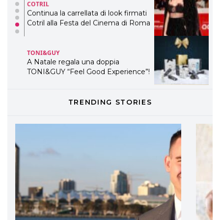
TONI&GUY
A Natale regala una doppia
TONI&GUY “Feel Good Experience”!
TONI&GUY
LABEL.M lancia la sua innovativa ed
eco-sostenibile linea di prodotti
professionali
DAVINES
TRENDING STORIES
Davines presenta cofanetti beauty
preziosi per un regalo adatto ad
ogni capello