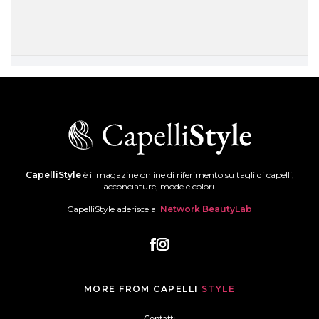
CapelliStyle
è il magazine online di riferimento su tagli di capelli,
acconciature, mode e colori.
CapelliStyle aderisce al
Network BeautyLab
MORE FROM CAPELLI
STYLE
Contatti